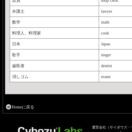
店員
shop clerk
弁護士
lawyer
数学
math
料理人、料理家
cook
日本
Japan
歌手
singer
歯医者
dentist
消しゴム
eraser
Homeに戻る
運営会社（サイボウズ・