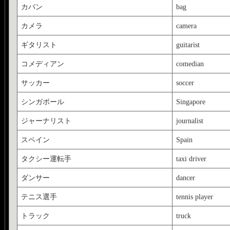
カバン
bag
カメラ
camera
ギタリスト
guitarist
コメディアン
comedian
サッカー
soccer
シンガポール
Singapore
ジャーナリスト
journalist
スペイン
Spain
タクシー運転手
taxi driver
ダンサー
dancer
テニス選手
tennis player
トラック
truck