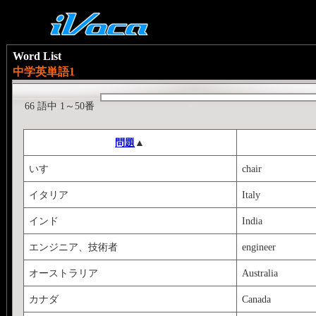
Word List
中学英単語1
66 語中 1～50番
問題
▲
いす
chair
イタリア
Italy
インド
India
エンジニア、技術者
engineer
オーストラリア
Australia
カナダ
Canada