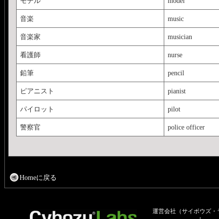
モデル
model
音楽
music
音楽家
musician
看護師
nurse
鉛筆
pencil
ピアニスト
pianist
パイロット
pilot
警察官
police officer
Homeに戻る
運営会社（サイボウズ・