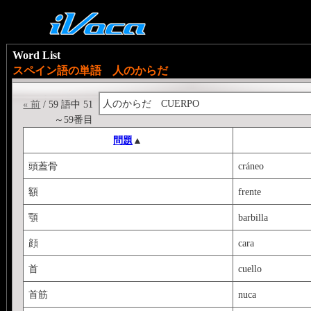
Word List
スペイン語の単語 人のからだ
人のからだ CUERPO
« 前
/ 59 語中 51
～59番目
問題
▲
頭蓋骨
cráneo
額
frente
顎
barbilla
顔
cara
首
cuello
首筋
nuca