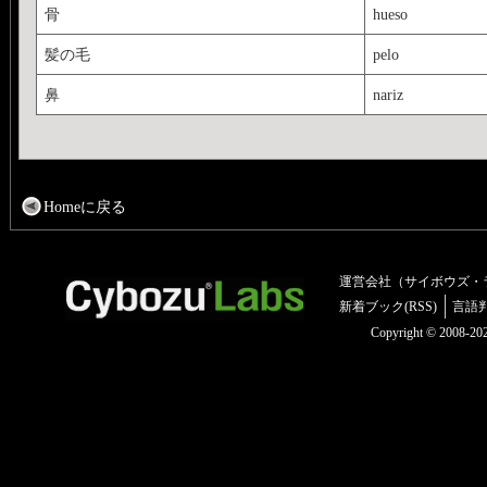
骨
hueso
髪の毛
pelo
鼻
nariz
Homeに戻る
運営会社（サイボウズ・
新着ブック(RSS)
言語
Copyright © 2008-2025