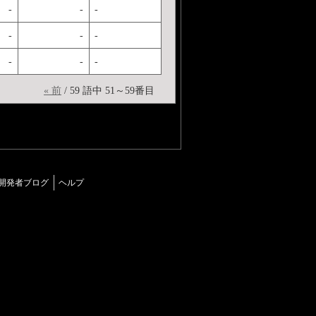
-
-
-
-
-
-
-
-
-
« 前
/ 59 語中 51～59番目
開発者ブログ
ヘルプ