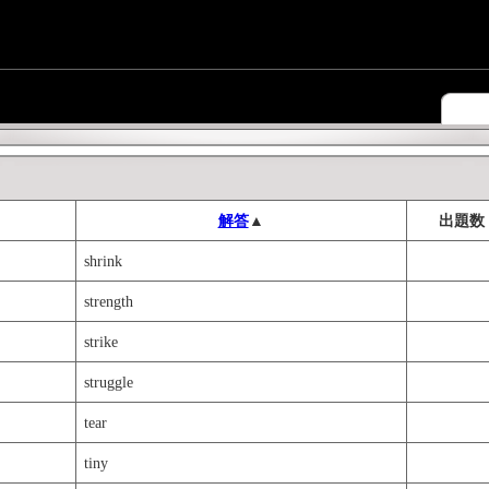
解答
▲
出題数
shrink
strength
strike
struggle
tear
tiny