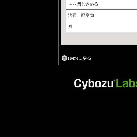
～を閉じ込める
浪費、廃棄物
風
Homeに戻る