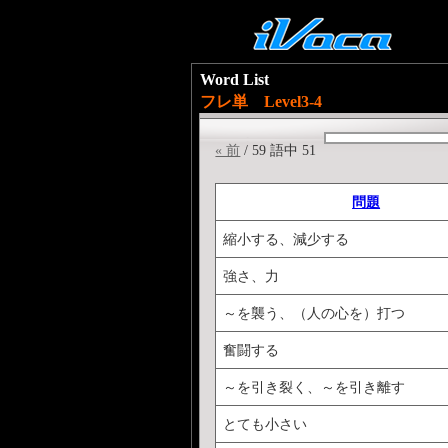
Word List
フレ単 Level3-4
« 前
/ 59 語中 51
問題
縮小する、減少する
強さ、力
～を襲う、（人の心を）打つ
奮闘する
～を引き裂く、～を引き離す
とても小さい