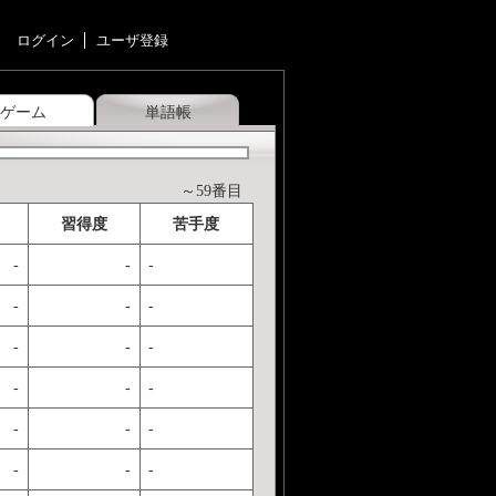
ログイン
ユーザ登録
ゲーム
単語帳
～59番目
習得度
苦手度
-
-
-
-
-
-
-
-
-
-
-
-
-
-
-
-
-
-