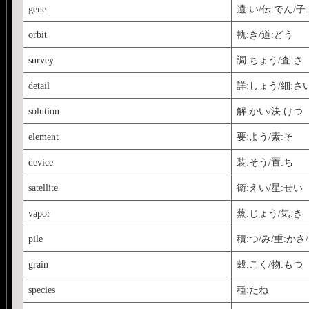
gene
遺:い/伝:でん/子
orbit
軌:き/道:どう
survey
調:ちょう/査:さ
detail
詳:しょう/細:さ
solution
解:かい/決:けつ
element
要:よう/素:そ
device
装:そう/置:ち
satellite
衛:えい/星:せい
vapor
蒸:じょう/気:き
pile
積:つ/み/重:かさ
grain
穀:こく/物:もつ
species
種:たね