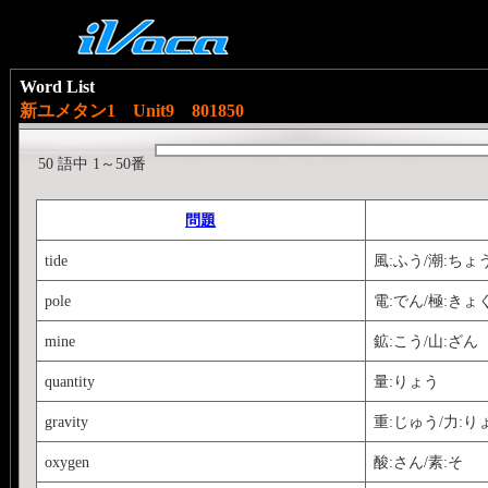
Word List
新ユメタン1 Unit9 801850
50 語中 1～50番
問題
tide
風:ふう/潮:ちょ
pole
電:でん/極:きょ
mine
鉱:こう/山:ざん
quantity
量:りょう
gravity
重:じゅう/力:り
oxygen
酸:さん/素:そ