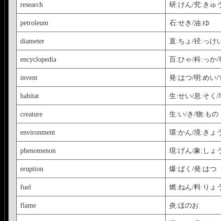
research
研:けん/究:きゅ
petroleum
石:せき/油:ゆ
diameter
直:ちょ/径:っけ
encyclopedia
百:ひゃ/科:っか/
invent
発:はつ/明:めい
habitat
生:せい/息:そく/
creature
生:い/き/物:もの
environment
環:かん/境:きょ
phenomenon
現:げん/象:しょ
eruption
爆:ばく/発:はつ
fuel
燃:ねん/料:りょ
flame
炎:ほのお