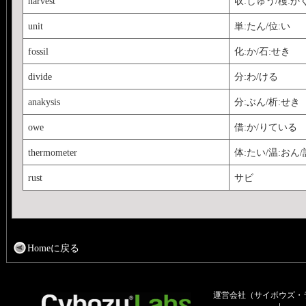
harvest
収:しゅう/穫:か
unit
単:たん/位:い
fossil
化:か/石:せき
divide
分:わ/ける
anakysis
分:ぶん/析:せき
owe
借:か/りている
thermometer
体:たい/温:おん/
rust
サビ
Homeに戻る
運営会社（サイボウズ・