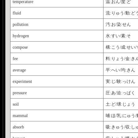
temperature
温:おん/度:ど
fluid
流:りゅう/動:ど
pollution
汚:お/染:せん
hydrogen
水:すい/素:そ
compose
構:こう/成:せい
fee
料:りょう/金:き
average
平:へい/均:きん
experiment
実:じ/験:っけん
pressure
圧:あ/迫:っぱく
soil
土:ど/壌:じょう
mammal
哺:ほ/乳:にゅう/
absorb
吸:きゅう/収:し