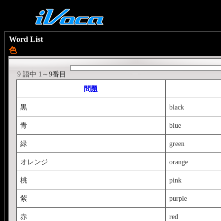
Word List
色
9 語中 1～9番目
問題
黒
black
青
blue
緑
green
オレンジ
orange
桃
pink
紫
purple
赤
red