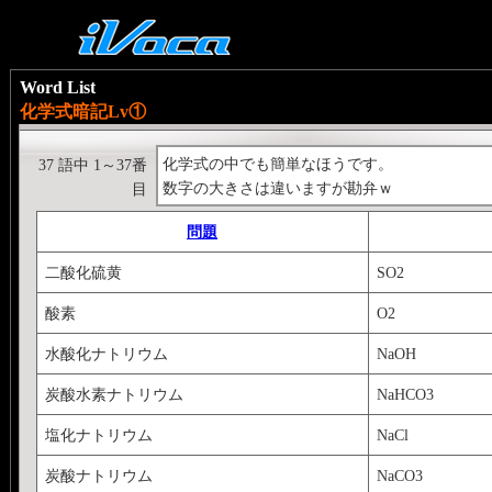
Word List
化学式暗記Lv①
化学式の中でも簡単なほうです。
37 語中 1～37番
数字の大きさは違いますが勘弁ｗ
目
問題
二酸化硫黄
SO2
酸素
O2
水酸化ナトリウム
NaOH
炭酸水素ナトリウム
NaHCO3
塩化ナトリウム
NaCl
炭酸ナトリウム
NaCO3