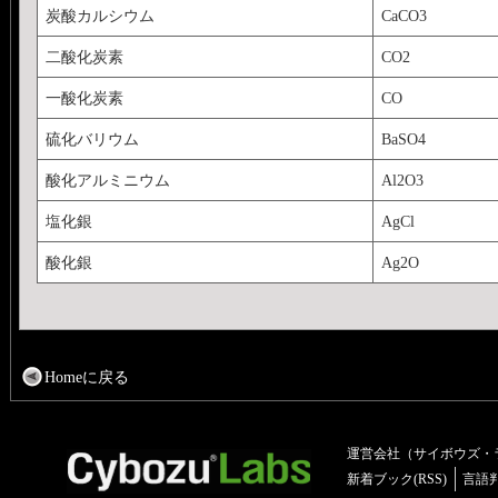
炭酸カルシウム
CaCO3
二酸化炭素
CO2
一酸化炭素
CO
硫化バリウム
BaSO4
酸化アルミニウム
Al2O3
塩化銀
AgCl
酸化銀
Ag2O
Homeに戻る
運営会社（サイボウズ・
新着ブック(RSS)
言語