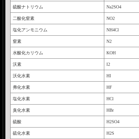
硫酸ナトリウム
Na2SO4
二酸化窒素
NO2
塩化アンモニウム
NH4Cl
窒素
N2
水酸化カリウム
KOH
沃素
I2
沃化水素
HI
弗化水素
HF
塩化水素
HCl
臭化水素
HBr
硫酸
H2SO4
硫化水素
H2S