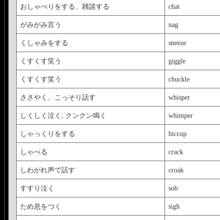
小学校の高学年くらい
おしゃべりをする、雑談する
chat
ということは、ネイテ
がみがみ言う
nag
いをちゃんと把握しているのか
くしゃみをする
sneeze
単語も入れておきまし
くすくす笑う
giggle
話を続けたとか意味で
くすくす笑う
chuckle
リーポッター関連】
ささやく、こっそり話す
whisper
●<a href="
http://www.ikno
しくしく泣く, クンクン鳴く
whimper
法な言葉</a>
しゃっくりをする
hiccup
●<a href="
http://www.ikno
しゃべる
crack
に出てくる生物</a>
●<a href="
http://www.ikno
しわがれ声で話す
croak
から学ぶ「いろいろな声
すすり泣く
sob
●<a href="
http://www.ikno
ため息をつく
sigh