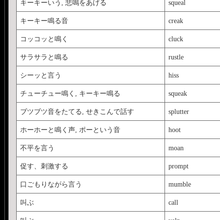
キーキーいう, 悲鳴をあげる
squeal
キーキー鳴る音
creak
コッコッと鳴く
cluck
サラサラと鳴る
rustle
シーッと言う
hiss
チューチュー鳴く, キーキー鳴る
squeak
ブツブツ音をたてる, せきこんで話す
splutter
ホーホーと鳴く声, ポーという音
hoot
不平を言う
moan
促す、刺激する
prompt
口ごもりながら言う
mumble
叫ぶ
call