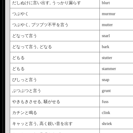
から学ぶ「いろいろな歩
だしぬけに言い出す, うっかり漏らす
blurt
●<a href="
http://www.ikno
つぶやく
murmur
から学ぶ「say + ○○
つぶやく, ブツブツ不平を言う
mutter
石を読むためにはどの
どなって言う
snarl
た。
どなって言う, どなる
bark
http://www.iknow.co.jp/us
どもる
stutter
どもる
stammer
ぴしっと言う
snap
ぶつぶつと言う
grunt
やきもきさせる, 騒がせる
fuss
カチンと鳴る
clink
キャッと言う, 高く鋭い音を出す
shriek