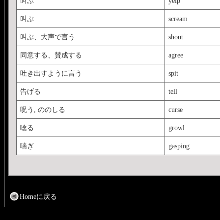
叫ぶ
yelp
叫ぶ
scream
叫ぶ、大声で言う
shout
同意する、賛成する
agree
吐き出すように言う
spit
告げる
tell
呪う, ののしる
curse
唸る
growl
喘ぎ
gasping
Homeに戻る