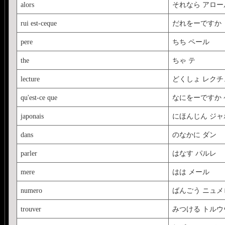
alors
それなら アロー
rui est-ceque
だれをーですか
pere
ちち ペール
the
ちゃ テ
lecture
どくしょ レクチ
qu'est-ce que
なにをーですか 
japonais
にほんじん ジャ
dans
のなかに ダン
parler
はなす パルレ
mere
はは メール
numero
ばんごう ニュメ
trouver
みつける トルウ