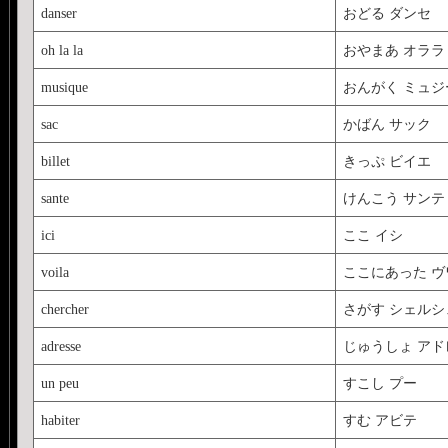
danser
おどる ダンセ
oh la la
おやまあ オララ
musique
おんがく ミュジ
sac
かばん サック
billet
きっぷ ビイエ
sante
けんこう サンテ
ici
ここ イシ
voila
ここにあった ヴ
chercher
さがす シェルシ
adresse
じゅうしょ アド
un peu
すこし プー
habiter
すむ アビテ