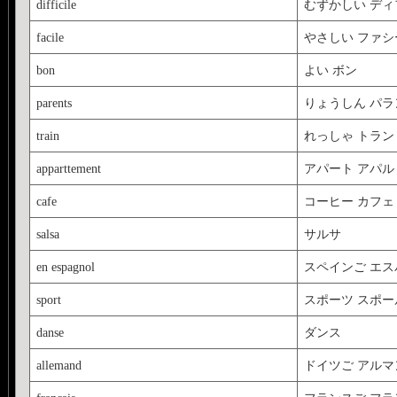
difficile
むずかしい デ
facile
やさしい ファシ
bon
よい ボン
parents
りょうしん パラ
train
れっしゃ トラン
apparttement
アパート アパ
cafe
コーヒー カフェ
salsa
サルサ
en espagnol
スペインご エ
sport
スポーツ スポー
danse
ダンス
allemand
ドイツご アルマ