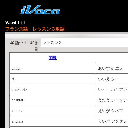
Word List
フランス語 レッスン３単語
レッスン３
46 語中 1～46番
目
問題
aimer
あいする エメ
si
いいえ シー
ensemble
いっしょに ア
chanter
うたう シャンテ
cinema
えいが シネマ
anglais
えいご アングレ