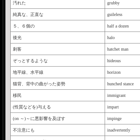
汚れた
grubby
純真な、正直な
guileless
５、６個の
half a dozen
後光
halo
刺客
hatchet man
ぞっとするような
hideous
地平線、水平線
horizon
猫背、背中の曲がった姿勢
hunched stance
移民
immigrant
(性質などを)与える
impart
(on ～)～に悪影響を及ぼす
impinge
不注意にも
inadvertently