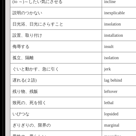
(to ～)～したい気にさせる
incline
説明のつかない
inexplicable
日光浴、日光にさらすこと
insolation
設置、取り付け
installation
侮辱する
insult
孤立、隔離
isolation
ぐいと動かす、急に引く
jerk
遅れる(２語)
lag behind
残り物、残飯
leftover
致死の、死を招く
lethal
いびつな
lopsided
ぎりぎりの、限界の
marginal