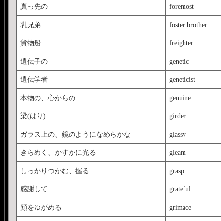
真っ先の
foremost
ちなみに、出版社のサ
乳兄弟
foster brother
立ち読みできます。
貨物船
freighter
http://www.baen.com/chap
遺伝子の
genetic
遺伝学者
geneticist
本物の、心からの
genuine
梁(はり)
girder
ガラス上の、鏡のようになめらかな
glassy
きらめく、かすかに光る
gleam
しっかりつかむ、握る
grasp
感謝して
grateful
顔をゆがめる
grimace