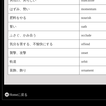
男性の、男らしい
masculine
はずみ、勢い
momentum
肥料をやる
nourish
誓い
oath
ふさぐ、かみ合う
occlude
気分を害する、不愉快にする
offend
襲撃、攻撃
onset
軌道
orbit
装飾、飾り
ornament
Homeに戻る