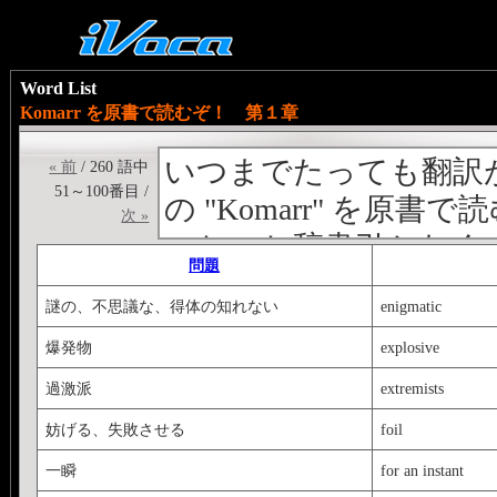
Word List
Komarr を原書で読むぞ！ 第１章
いつまでたっても翻訳が出版され
« 前
/ 260 語中
51～100番目 /
の "Komarr" を原書で
次 »
いちいち辞書引かなく
問題
てから読みたい人向け
謎の、不思議な、得体の知れない
enigmatic
より覚えやすいように
爆発物
explosive
入ってます！
過激派
extremists
第２章
http://ivoca.31to
妨げる、失敗させる
foil
第３章
http://ivoca.31to
一瞬
for an instant