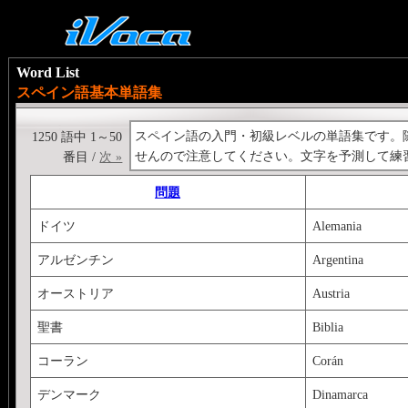
Word List
スペイン語基本単語集
スペイン語の入門・初級レベルの単語集です。随時例
1250 語中 1～50
せんので注意してください。文字を予測して練
番目 /
次 »
問題
ドイツ
Alemania
アルゼンチン
Argentina
オーストリア
Austria
聖書
Biblia
コーラン
Corán
デンマーク
Dinamarca