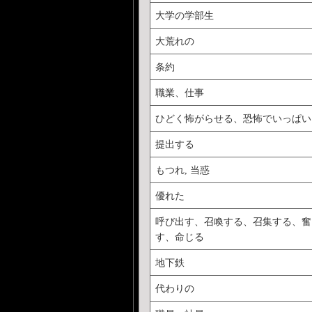
大学の学部生
大荒れの
条約
職業、仕事
ひどく怖がらせる、恐怖でいっぱい
提出する
もつれ, 当惑
優れた
呼び出す、召喚する、召集する、奮
す、命じる
地下鉄
代わりの