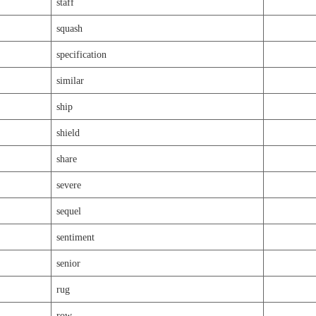
staff
squash
specification
similar
ship
shield
share
severe
sequel
sentiment
senior
rug
row