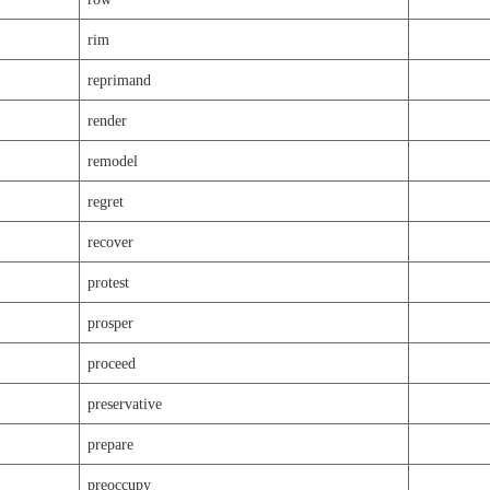
rim
reprimand
render
remodel
regret
recover
protest
prosper
proceed
preservative
prepare
preoccupy