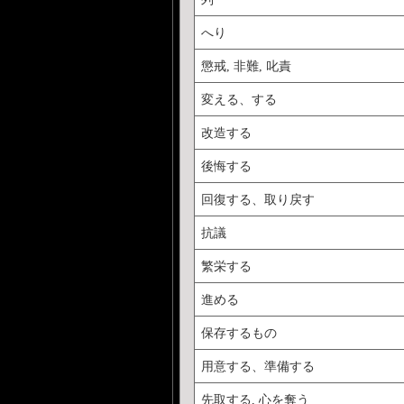
へり
懲戒, 非難, 叱責
変える、する
改造する
後悔する
回復する、取り戻す
抗議
繁栄する
進める
保存するもの
用意する、準備する
先取する, 心を奪う