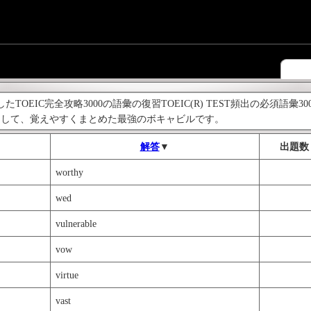
OEIC完全攻略3000の語彙の復習TOEIC(R) TEST頻出の必須語彙3000
をして、覚えやすくまとめた最強のボキャビルです。
解答
▼
出題数
worthy
wed
vulnerable
vow
virtue
vast