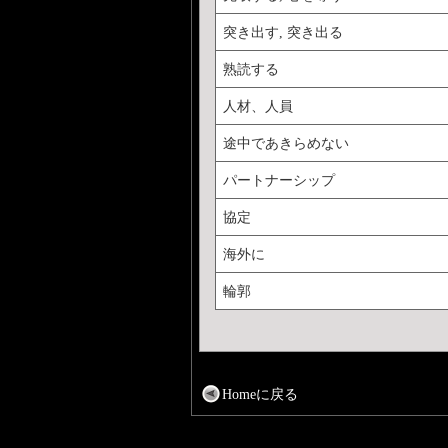
突き出す, 突き出る
熟読する
人材、人員
途中であきらめない
パートナーシップ
協定
海外に
輪郭
Homeに戻る