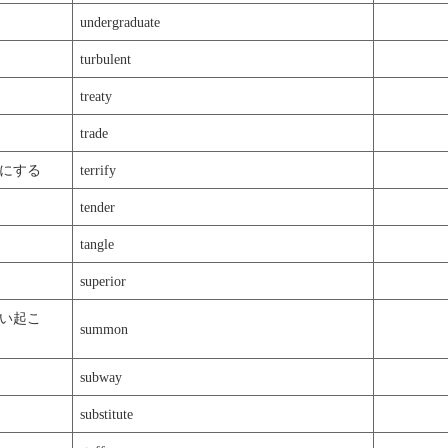
undergraduate
turbulent
treaty
trade
にする
terrify
tender
tangle
superior
い起こ
summon
subway
substitute