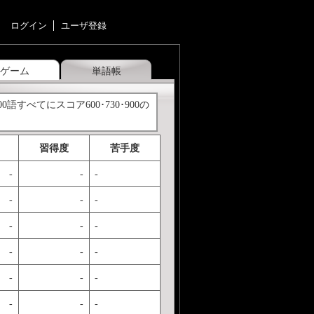
ログイン
ユーザ登録
ゲーム
単語帳
語すべてにスコア600･730･900の
習得度
苦手度
-
-
-
-
-
-
-
-
-
-
-
-
-
-
-
-
-
-