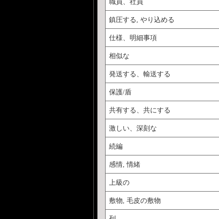
職員、社員
鎮圧する, やり込める
仕様、明細事項
相似な
発送する、輸送する
保護/盾
共有する、共にする
激しい、深刻な
続編
感情, 情緒
上級の
敷物, 毛皮の敷物
列