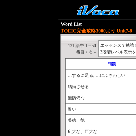
Word List
TOEIC完全攻略3000より Unit7-8
エッセンスで勉強したT
131 語中 1～50
3段階レベル表示
番目 /
次 »
問題
…するに足る, …にふさわしい
結婚させる
無防備な
誓い
美徳、徳
広大な、巨大な