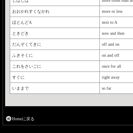
しばしば
more often than n
おおかれすくなかれ
more or less
ほとんどA
next to A
ときどき
now and then
だんぞくてきに
off and on
ふきそくに
on and off
これをさいごに
once for all
すぐに
right away
いままで
so far
Homeに戻る