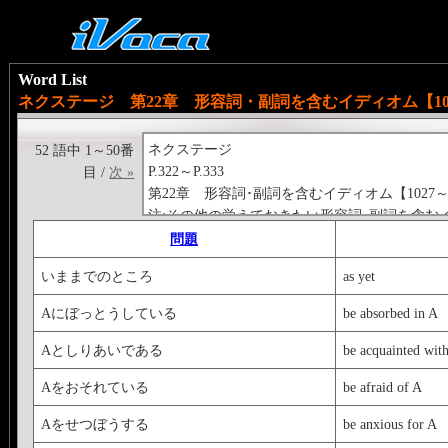
Word List
ネクステージ 第22章 形容詞・副詞を含むイディオム【1027
ネクステージ
52 語中 1～50番
P.322～P.333
目 /
次 »
第22章 形容詞･副詞を含むイディオム【1027～1
注:その他の覚えておきたい形容詞･副詞を含む
問題
いままでのところ
as yet
Aにぼっとうしている
be absorbed in A
Aとしりあいである
be acquainted wit
Aをおそれている
be afraid of A
Aをせつぼうする
be anxious for A