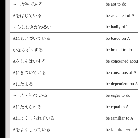
～しがちである
be apt to do
Aをはじている
be ashamed of A
くらしむきがわるい
be badly off
Aにもとづいている
be based on A
かならず～する
be bound to do
Aをしんぱいする
be concerned abou
Aにきづいている
be conscious of A
Aにたよる
be dependent on A
～したがっている
be eager to do
Aにたえられる
be equal to A
Aによくしられている
be familiar to A
Aをよくしっている
be familiar with A