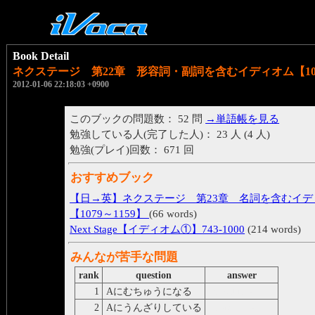
Book Detail
ネクステージ 第22章 形容詞・副詞を含むイディオム【1027
2012-01-06 22:18:03 +0900
このブックの問題数： 52 問
→単語帳を見る
勉強している人(完了した人)： 23 人 (4 人)
勉強(プレイ)回数： 671 回
おすすめブック
【日→英】ネクステージ 第23章 名詞を含むイデ
【1079～1159】
(66 words)
Next Stage【イディオム①】743-1000
(214 words)
みんなが苦手な問題
rank
question
answer
1
Aにむちゅうになる
be lost in A
2
Aにうんざりしている
be sick of A