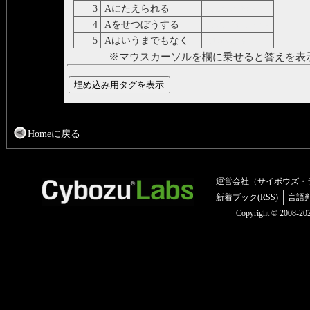
3
Aにたえられる
be equal to A
4
Aをせつぼうする
be anxious for A
5
Aはいうまでもなく
let alone A
※マウスカーソルを欄に乗せると答えを表
Homeに戻る
運営会社（サイボウズ・
新着ブック(RSS)
言語
Copyright © 2008-2025