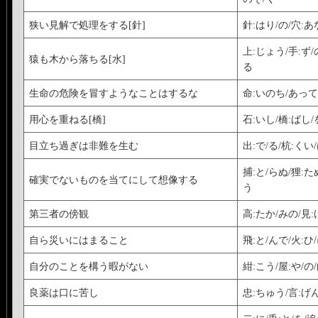
狭い見解で処理をする[針]
針:はり/の/穴:あ
上:じょう/手:ず/
猿も木から落ちる[水]
る
生命の危険を冒すようなことはするな
命:いのち/あって
用心を重ねる[橋]
石:いし/橋:ばし
目立ち過ぎは非難を生む
出:で/る/杭:くい
捕:と/らぬ/狸:た
確実でないものを当てにして想像する
う
第三者の傍観
高:たか/みの/見:
自ら災いにはまること
飛:と/んで/火:ひ
自分のことを構う暇がない
紺:こう/屋:や/の
良薬は口に苦し
忠:ちゅう/言:げん