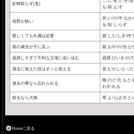
二:に/兎:と/を/
虻蜂取らず[兎]
も/得:え/ず
井:い/の/中:なか
視野が狭い
を/知:し/らず
親しくても礼儀は必要
親:した/しき/仲:
親の威光が子に及ぶ
親:おや/の/光:ひ
贔屓しすぎて不利な立場に追い込む
贔屓:ひいき/の/引
過去に覚えた技はずっと使える
昔:むかし/とった
喉:のど/元:もと/
過去の事なら忘れられる
わす/れる
頼るなら大物
寄:よ/らば/大:た
Homeに戻る