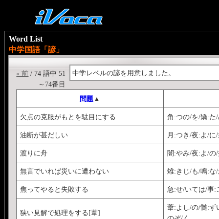
Word List
中学国語「諺」
中学レベルの諺を用意しました。
« 前
/ 74 語中 51
～74番目
問題
▲
欠点の克服がもとを駄目にする
角:つの/を/矯:た
油断が甚だしい
月:つき/夜:よ/に
渡りに舟
闇:やみ/夜:よ/の
無言でいれば災いに遭わない
雉:きじ/も/鳴:な
焦ってやると失敗する
急:せ/いては/事:
葦:よし/の/髄:ず
狭い見解で処理をする[葦]
のぞ/く