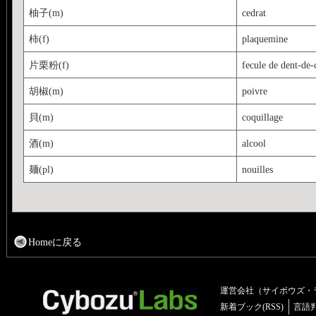
柚子(m)
cedrat
柿(f)
plaquemine
片栗粉(f)
fecule de dent-de-
胡椒(m)
poivre
貝(m)
coquillage
酒(m)
alcool
麺(pl)
nouilles
Homeに戻る
運営会社（サイボウズ・
新着ブック(RSS)
言語