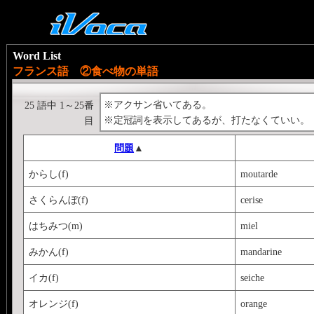
Word List
フランス語 ②食べ物の単語
※アクサン省いてある。
25 語中 1～25番
※定冠詞を表示してあるが、打たなくていい。
目
問題
▲
からし(f)
moutarde
さくらんぼ(f)
cerise
はちみつ(m)
miel
みかん(f)
mandarine
イカ(f)
seiche
オレンジ(f)
orange