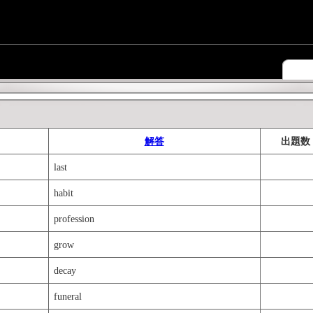
解答
出題数
last
habit
profession
grow
decay
funeral