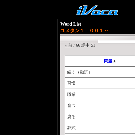
Word List
ユメタン１ ００１～
« 前
/ 66 語中 51
問題
▲
続く（動詞）
習慣
職業
育つ
腐る
葬式