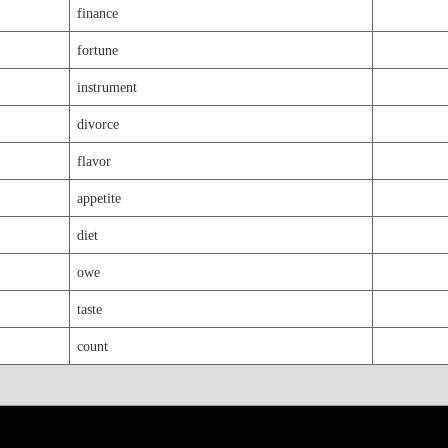
finance
fortune
instrument
divorce
flavor
appetite
diet
owe
taste
count