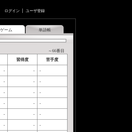
ログイン
ユーザ登録
ゲーム
単語帳
～66番目
習得度
苦手度
-
-
-
-
-
-
-
-
-
-
-
-
-
-
-
-
-
-