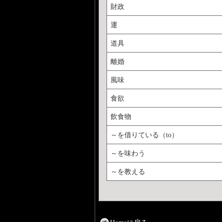
財政
運
道具
離婚
風味
食欲
飲食物
～を借りている（to）
～を味わう
～を教える