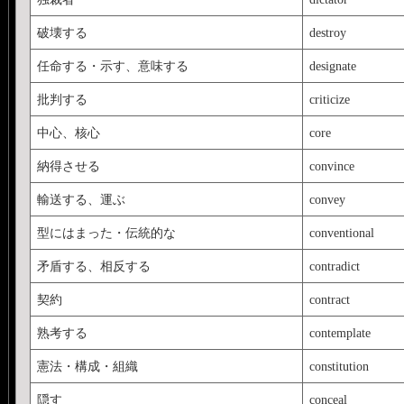
破壊する
destroy
任命する・示す、意味する
designate
批判する
criticize
中心、核心
core
納得させる
convince
輸送する、運ぶ
convey
型にはまった・伝統的な
conventional
矛盾する、相反する
contradict
契約
contract
熟考する
contemplate
憲法・構成・組織
constitution
隠す
conceal