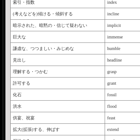
索引・指数
index
(考えなどを)傾ける・傾斜する
incline
暗示された、暗黙の・信じて疑わない
implicit
巨大な
immense
謙虚な、つつましい・みじめな
humble
見出し
headline
理解する・つかむ
grasp
許可する
grant
化石
fossil
洪水
flood
供宴、祝宴
feast
拡大(拡張)する、伸ばす
extend