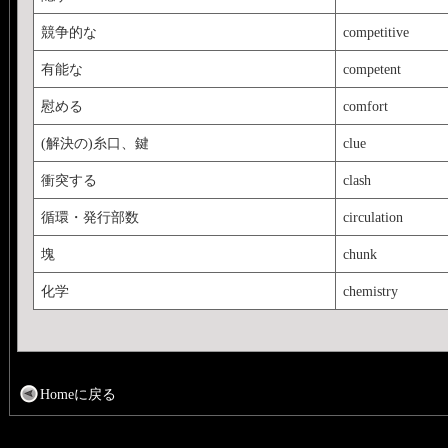
競争的な
competitive
有能な
competent
慰める
comfort
(解決の)糸口、鍵
clue
衝突する
clash
循環・発行部数
circulation
塊
chunk
化学
chemistry
Homeに戻る