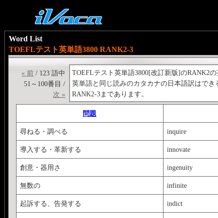
Word List
TOEFLテスト英単語3800 RANK2-3
TOEFLテスト英単語3800[改訂新版]のRANK
« 前
/ 123 語中
英単語と同じ読みのカタカナの日本語訳はでき
51～100番目 /
RANK2-3まであります。
次 »
問題
尋ねる・調べる
inquire
導入する・革新する
innovate
創意・器用さ
ingenuity
無数の
infinite
起訴する、告発する
indict