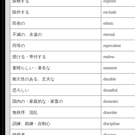
探検する
explore
除外する
exclude
民俗の
ethnic
不滅の、永遠の
eternal
同等の
equivalent
授ける・寄付する
endow
素晴らしい・著名な
eminent
耐久性のある、丈夫な
durable
恐ろしい
dreadful
国内の・家庭的な・家畜の
domestic
無秩序、混乱
disorder
訓練、鍛練・自制心
discipline
独裁者
dictator