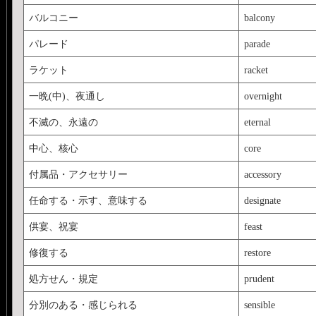
バルコニー
balcony
パレード
parade
ラケット
racket
一晩(中)、夜通し
overnight
不滅の、永遠の
eternal
中心、核心
core
付属品・アクセサリー
accessory
任命する・示す、意味する
designate
供宴、祝宴
feast
修復する
restore
処方せん・規定
prudent
分別のある・感じられる
sensible