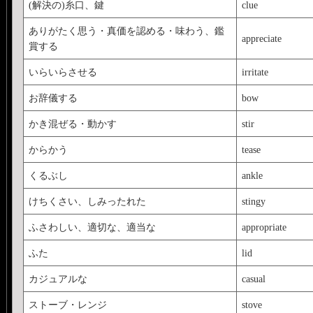
(解決の)糸口、鍵
clue
ありがたく思う・真価を認める・味わう、鑑
appreciate
賞する
いらいらさせる
irritate
お辞儀する
bow
かき混ぜる・動かす
stir
からかう
tease
くるぶし
ankle
けちくさい、しみったれた
stingy
ふさわしい、適切な、適当な
appropriate
ふた
lid
カジュアルな
casual
ストーブ・レンジ
stove