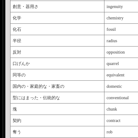
創意・器用さ
ingenuity
化学
chemistry
化石
fossil
半径
radius
反対
opposition
口げんか
quarrel
同等の
equivalent
国内の・家庭的な・家畜の
domestic
型にはまった・伝統的な
conventional
塊
chunk
契約
contract
奪う
rob