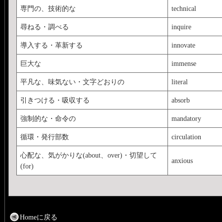
専門の、技術的な
technical
尋ねる・調べる
inquire
導入する・革新する
innovate
巨大な
immense
平凡な、味気ない・文字どおりの
literal
引きつける・吸収する
absorb
強制的な・命令の
mandatory
循環・発行部数
circulation
心配な、気がかりな(about、over)・切望して
anxious
(for)
Homeに戻る