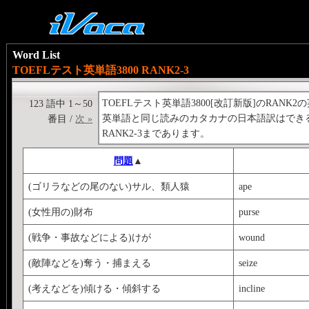
Word List
TOEFLテスト英単語3800 RANK2-3
TOEFLテスト英単語3800[改訂新版]のRANK
123 語中 1～50
英単語と同じ読みのカタカナの日本語訳はでき
番目 /
次 »
RANK2-3まであります。
問題
▲
(ゴリラなどの尾のない)サル、類人猿
ape
(女性用の)財布
purse
(戦争・事故などによる)けが
wound
(敵陣などを)奪う・捕まえる
seize
(考えなどを)傾ける・傾斜する
incline