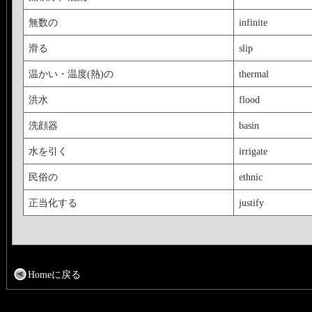
無数の
infinite
滑る
slip
温かい・温度(熱)の
thermal
洪水
flood
洗顔器
basin
水を引く
irrigate
民俗の
ethnic
正当化する
justify
Homeに戻る