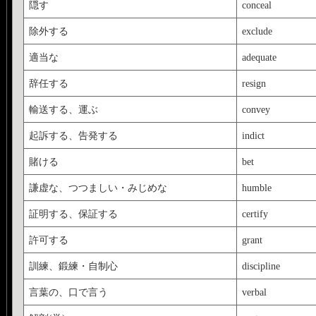
隠す
conceal
除外する
exclude
適当な
adequate
辞任する
resign
輸送する、運ぶ
convey
起訴する、告発する
indict
賭ける
bet
謙虚な、つつましい・みじめな
humble
証明する、保証する
certify
許可する
grant
訓練、鍛練・自制心
discipline
言葉の、口で言う
verbal