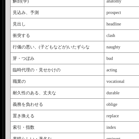
解剖(学)
anatomy
見込み、予測
prospect
見出し
headline
衝突する
clash
行儀の悪い、(子どもなどが)いたずらな
naughty
芽・つぼみ
bud
臨時代理の・見せかけの
acting
職業の
vocational
耐久性のある、丈夫な
durable
義務を負わせる
oblige
置き換える
replace
索引・指数
index
素晴らしい・著名な
eminent