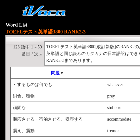
Word List
TOEFLテスト英単語3800 RANK2-3
TOEFLテスト英単語3800[改訂新版]のRANK
123 語中 1～50
英単語と同じ読みのカタカナの日本語訳はでき
番目 /
次 »
RANK2-3まであります。
問題
▼
～するものは何でも
whatever
餌食、獲物
prey
頑固な
stubborn
順応させる・宿泊させる、収容する
accommodate
震え、震動
tremor