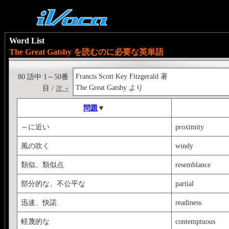
Word List
The Great Gatsby を読むのに必要な英単語
Francis Scott Key Fitzgerald 著
80 語中 1～50番
The Great Gatsby より
目 /
次 »
問題
▼
～に近い
proximity
風の吹く
windy
類似、類似点
resemblance
部分的な、不公平な
partial
迅速、快諾.
readiness
軽蔑的な
contemptuous