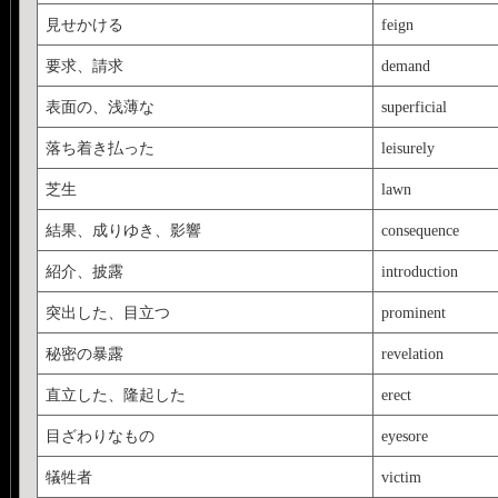
見せかける
feign
要求、請求
demand
表面の、浅薄な
superficial
落ち着き払った
leisurely
芝生
lawn
結果、成りゆき、影響
consequence
紹介、披露
introduction
突出した、目立つ
prominent
秘密の暴露
revelation
直立した、隆起した
erect
目ざわりなもの
eyesore
犠牲者
victim