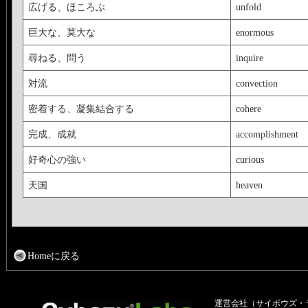
広げる、ほころぶ
unfold
巨大な、莫大な
enormous
尋ねる、問う
inquire
対流
convection
密着する、凝集結合する
cohere
完成、成就
accomplishment
好奇心の強い
curious
天国
heaven
Homeに戻る
運営会社（サイボウズ・