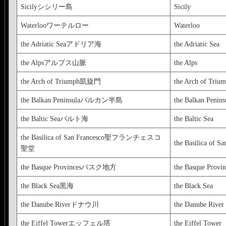
Sicilyシシリー島
Sicily
Waterlooワーテルロー
Waterloo
the Adriatic Seaアドリア海
the Adriatic Sea
the Alpsアルプス山脈
the Alps
the Arch of Triumph凱旋門
the Arch of Triu
the Balkan Peninsulaバルカン半島
the Balkan Penins
the Baltic Seaバルト海
the Baltic Sea
the Basilica of San Francesco聖フランチェスコ
the Basilica of Sa
聖堂
the Basque Provincesバスク地方
the Basque Provin
the Black Sea黒海
the Black Sea
the Danube Riverドナウ川
the Danube River
the Eiffel Towerエッフェル塔
the Eiffel Tower