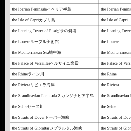
the Iberian Peninsulaイベリア半島
the Iberian Penins
the Isle of Capriカプリ島
the Isle of Capri
the Leaning Tower of Pisaピサの斜塔
the Leaning Tower
the Louvreルーブル美術館
the Louvre
the Mediterranean Sea地中海
the Mediterranean
the Palace of Versaillesベルサイユ宮殿
the Palace of Versa
the Rhineライン川
the Rhine
the Rivieraリビエラ海岸
the Riviera
the Scandinavian Peninsulaスカンジナビア半島
the Scandinavian 
the Seineセーヌ川
the Seine
the Straits of Doverドーバー海峡
the Straits of Dov
the Straits of Gibraltarジブラルタル海峡
the Straits of Gibr