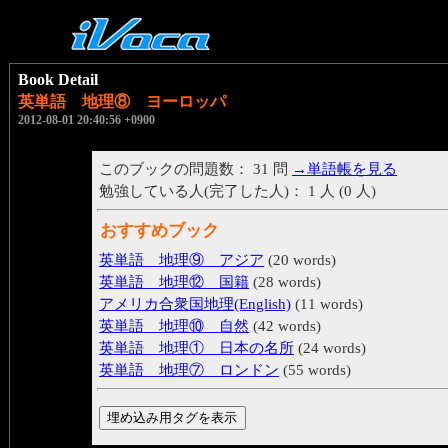
Book Detail
英単語 地理⑧ ヨーロッパ
2012-08-01 20:40:56 +0900
このブックの問題数： 31 問
→単語帳を見る
勉強している人(完了した人)： 1 人 (0 人)
おすすめブック
英単語 地理⑨ アジア
(20 words)
英単語 地理⑫ 国籍
(28 words)
アメリカ合衆国地理(English)
(11 words)
英単語 地理⑩ 自然
(42 words)
英単語 地理① 日本の名所
(24 words)
英単語 地理⑦ ロンドン
(55 words)