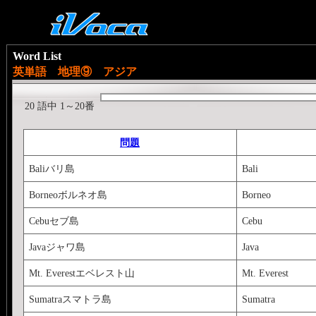
Word List
英単語 地理⑨ アジア
20 語中 1～20番
問題
Baliバリ島
Bali
Borneoボルネオ島
Borneo
Cebuセブ島
Cebu
Javaジャワ島
Java
Mt. Everestエベレスト山
Mt. Everest
Sumatraスマトラ島
Sumatra