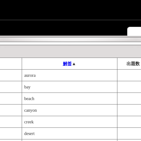
解答
▲
出題数
aurora
bay
beach
canyon
creek
desert