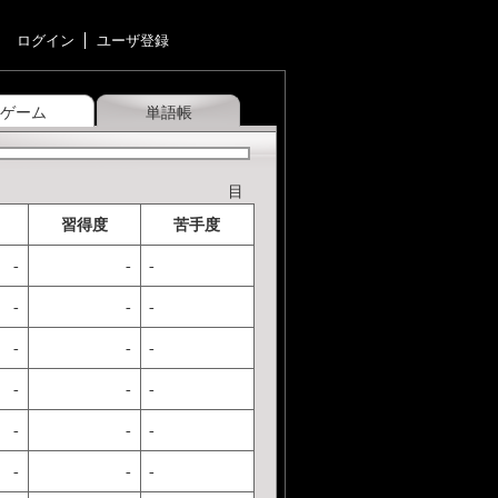
ログイン
ユーザ登録
ゲーム
単語帳
目
習得度
苦手度
-
-
-
-
-
-
-
-
-
-
-
-
-
-
-
-
-
-