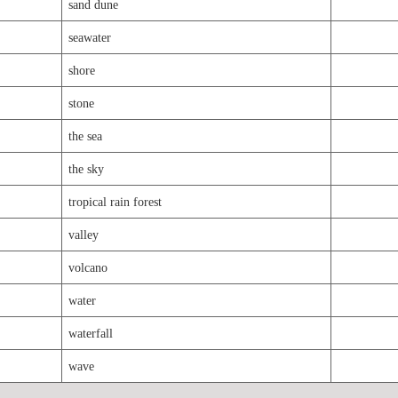
sand dune
seawater
shore
stone
the sea
the sky
tropical rain forest
valley
volcano
water
waterfall
wave