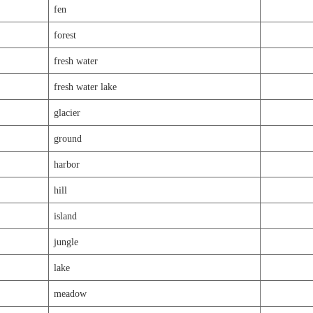
fen
forest
fresh water
fresh water lake
glacier
ground
harbor
hill
island
jungle
lake
meadow