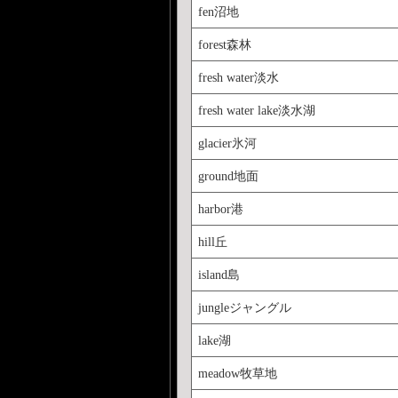
fen沼地
forest森林
fresh water淡水
fresh water lake淡水湖
glacier氷河
ground地面
harbor港
hill丘
island島
jungleジャングル
lake湖
meadow牧草地