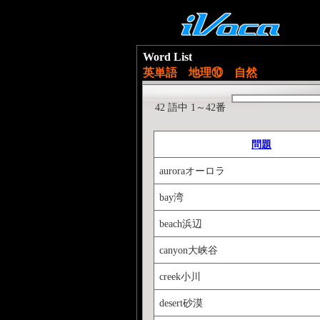
Word List
英単語 地理⑩ 自然
42 語中 1～42番
問題
auroraオーロラ
bay湾
beach浜辺
canyon大峡谷
creek小川
desert砂漠