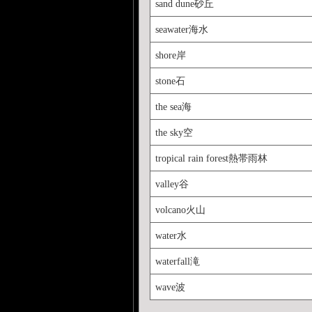
sand dune砂丘
seawater海水
shore岸
stone石
the sea海
the sky空
tropical rain forest熱帯雨林
valley谷
volcano火山
water水
waterfall滝
wave波