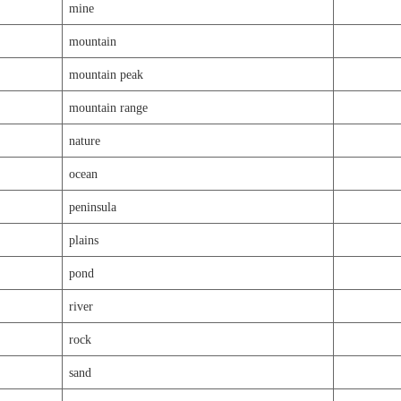
mine
mountain
mountain peak
mountain range
nature
ocean
peninsula
plains
pond
river
rock
sand