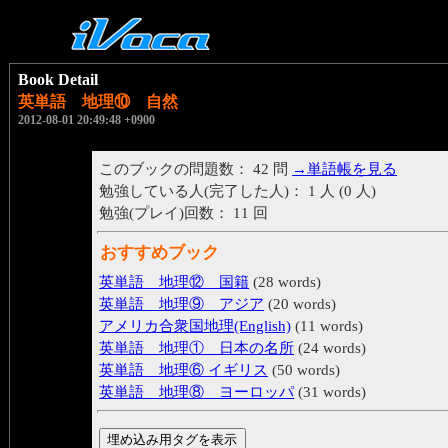
Book Detail
英単語 地理⑩ 自然
2012-08-01 20:49:48 +0900
このブックの問題数： 42 問
→単語帳を見る
勉強している人(完了した人)： 1 人 (0 人)
勉強(プレイ)回数： 11 回
おすすめブック
英単語 地理⑫ 国籍
(28 words)
英単語 地理⑨ アジア
(20 words)
アメリカ合衆国地理(English)
(11 words)
英単語 地理① 日本の名所
(24 words)
英単語 地理⑥ イギリス
(50 words)
英単語 地理⑧ ヨーロッパ
(31 words)