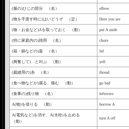
(服の)ひじの部分 （名）
elbow
(物を手渡す時に)はいどうぞ （定）
Here you are
(物・お金など)Aを取っておく （動）
put A aside
(特に家庭内の)雑用 （名）
chore
(箱・鍋などの)蓋 （名）
lid
(興奮して)…と叫ぶ （動）
yell
(裁縫用の)糸 （名）
thread
(食べ物などが)腐る、痛む （動）
go bad
(食事の)残り物 （名）
leftovers
A(物)を借りる （動）
borrow A
A(電気など)を消す、A(水栓)を止める
turn A off
（動）