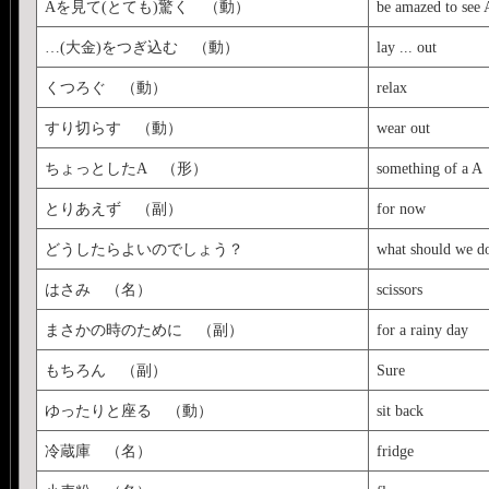
Aを見て(とても)驚く （動）
be amazed to see 
…(大金)をつぎ込む （動）
lay ... out
くつろぐ （動）
relax
すり切らす （動）
wear out
ちょっとしたA （形）
something of a A
とりあえず （副）
for now
どうしたらよいのでしょう？
what should we d
はさみ （名）
scissors
まさかの時のために （副）
for a rainy day
もちろん （副）
Sure
ゆったりと座る （動）
sit back
冷蔵庫 （名）
fridge