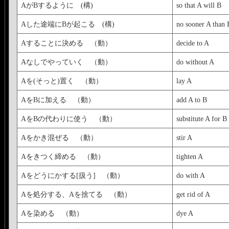
AがBするように (構)
so that A will B
Aした途端にBが起こる (構)
no sooner A than 
Aすることに決める （動）
decide to A
Aなしでやっていく （動）
do without A
Aを(そっと)置く （動）
lay A
AをBに加える （動）
add A to B
AをBの代わりに使う （動）
substitute A for B
Aをかき混ぜる （動）
stir A
Aをきつく締める （動）
tighten A
Aをどうにかする[扱う] （動）
do with A
Aを処分する、Aを捨てる （動）
get rid of A
Aを染める （動）
dye A