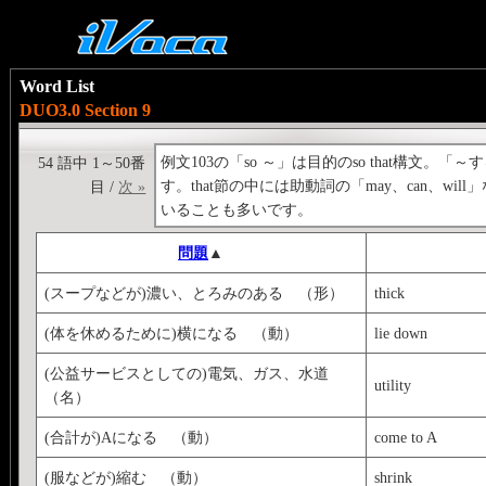
Word List
DUO3.0 Section 9
例文103の「so ～」は目的のso that構
54 語中 1～50番
す。that節の中には助動詞の「may、can、wi
目 /
次 »
いることも多いです。
問題
▲
(スープなどが)濃い、とろみのある （形）
thick
(体を休めるために)横になる （動）
lie down
(公益サービスとしての)電気、ガス、水道
utility
（名）
(合計が)Aになる （動）
come to A
(服などが)縮む （動）
shrink