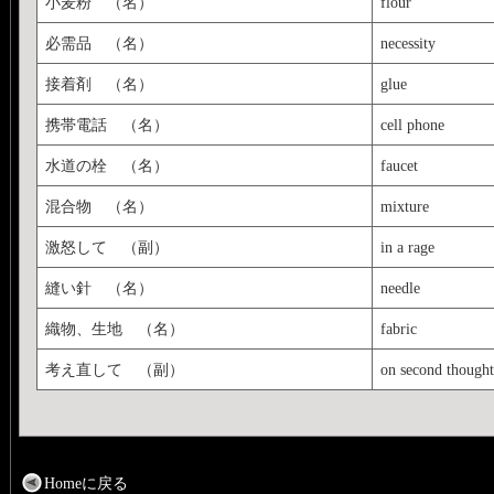
小麦粉 （名）
flour
必需品 （名）
necessity
接着剤 （名）
glue
携帯電話 （名）
cell phone
水道の栓 （名）
faucet
混合物 （名）
mixture
激怒して （副）
in a rage
縫い針 （名）
needle
織物、生地 （名）
fabric
考え直して （副）
on second thought
Homeに戻る