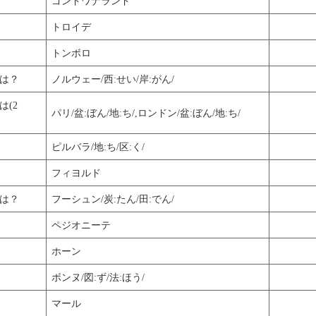
ゴンドワナランド
トロイデ
トンボロ
は？
ノルウェー/西:せい/岸:がん/
(2
パリ/盆:ぼん/地:ち/,ロンドン/盆:ぼん/地:ち/
ピルバラ/地:ち/区:く/
フィヨルド
は？
フーシュン/炭:たん/田:でん/
ペジオニーテ
ホーン
ボンヌ/図:ず/法:ほう/
マール