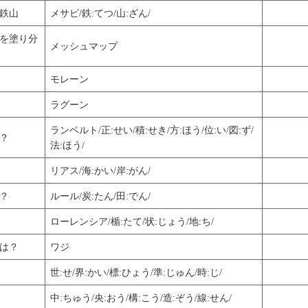
鉄山
メサビ/鉄:てつ/山:ざん/
を塗り分
メッシュマップ
モレーン
ラグーン
ランベルト/正:せい/積:せき/方:ほう/位:い/図:ず/
？
法:ほう/
リアス/海:かい/岸:がん/
？
ルール/炭:たん/田:でん/
ローレンシア/楯:たて/状:じょう/地:ち/
は？
ワジ
世:せ/界:かい/標:ひょう/準:じゅん/時:じ/
中:ちゅう/央:おう/構:こう/造:ぞう/線:せん/