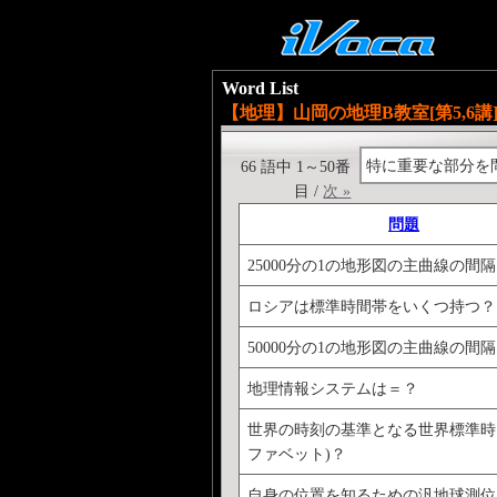
Word List
【地理】山岡の地理B教室[第5,6講
特に重要な部分を
66 語中 1～50番
目 /
次 »
問題
25000分の1の地形図の主曲線の間
ロシアは標準時間帯をいくつ持つ？
50000分の1の地形図の主曲線の間
地理情報システムは＝？
世界の時刻の基準となる世界標準時
ファベット)？
自身の位置を知るための汎地球測位