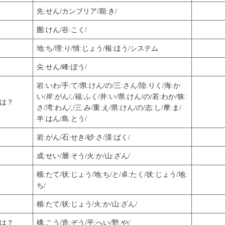
先:せん/カンブリア/期:き/
圏:けん/谷:こく/
地:ち/理:り/情:じょう/報:ほう/システム
尖:せん/峰:ぽう/
岩:いわ/手:て/県:けん/の/三:さん/陸:りく/海:か
い/岸:がん/,/福:ふく/井:い/県:けん/の/若:わか/狭:
は？
さ/湾:わん/,/三:み/重:え/県:けん/の/志:し/摩:ま/
半:はん/島:とう/
岩:がん/石:せき/砂:さ/漠:ばく/
成:せい/層:そう/火:か/山:ざん/
楯:たて/状:じょう/地:ち/と/卓:たく/状:じょう/地:
ち/
楯:たて/状:じょう/火:か/山:ざん/
は？
構:こう/造:ぞう/平:へい/野:や/