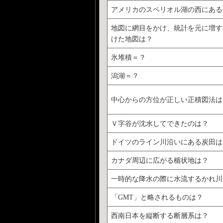
アメリカのスペリオル湖の西にある
地図に網目をかけ、統計を元に増す
けた地図は？
氷堆積＝？
潟湖＝？
中心からの方位が正しい正積図法は
Ｖ字谷が沈水してできたのは？
ドイツのライン川沿いにある炭田は
カナダ周辺に広がる楯状地は？
一時的な降水の際に水流するかれ川
「GMT」と略されるものは？
西南日本を縦断する断層系は？