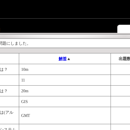
]
問題にしました。
解答
▲
出題
隔は？
10m
11
隔は？
20m
GIS
は(アル
GMT
システム