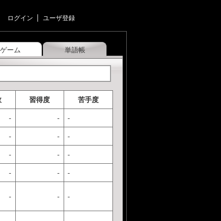
ログイン
ユーザ登録
ゲーム
単語帳
数
習得度
苦手度
-
-
-
-
-
-
-
-
-
-
-
-
-
-
-