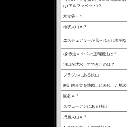
は(アルファベット)？
氷食谷＝？
楯状火山＝？
エスチュアリーが見られる代表的な
極:赤道＝１:２の正積図法は？
河口が沈水してできたのは？
ブラジルにある鉄山
統計的事実を地図上に表現した地図
圏谷＝？
スウェーデンにある鉄山
成層火山＝？