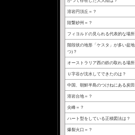
かつて存在した大大陸は？
溶岩円頂丘＝？
陸繋砂州＝？
フィヨルドの見られる代表的な場所
階段状の地形「ケスタ」が多い盆地は
つ)？
オーストラリア西の鉄の取れる場所
Ｕ字谷が沈水してできたのは？
中国、朝鮮半島のつけねにある炭田
溶岩台地＝？
尖峰＝？
ハート型をしている正積図法は？
爆裂火口＝？