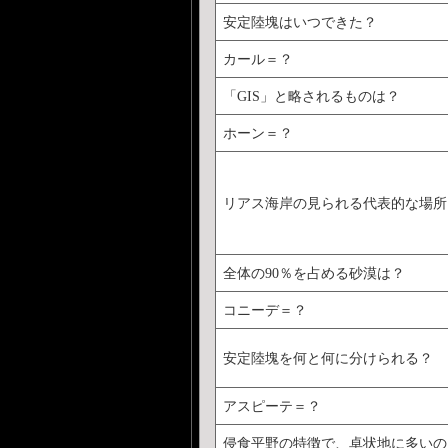
安定陸塊はいつできた？
カール＝？
「GIS」と略されるものは？
ホーン＝？
リアス海岸の見られる代表的な場所
全体の90％を占める砂漠は？
コニーデ＝？
安定陸塊を何と何に分けられる？
アスピーテ＝？
侵食平野の特徴で、卓状地に多いの