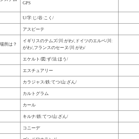
GPS
U/字:じ/谷:こく/
アスピーテ
イギリスのテムズ/川:がわ/,ドイツのエルベ/川:
場所は？
がわ/,フランスのセーヌ/川:がわ/
エケルト/図:ず/法:ほう/
エスチュアリー
カラジャス/鉄:てつ/山:ざん/
カルトグラム
カール
キルナ/鉄:てつ/山:ざん/
コニーデ