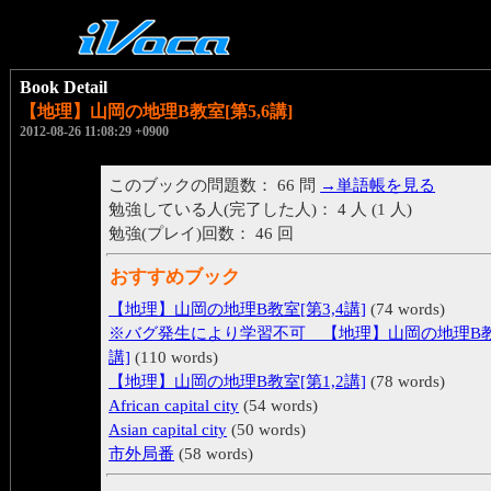
Book Detail
【地理】山岡の地理B教室[第5,6講]
2012-08-26 11:08:29 +0900
このブックの問題数： 66 問
→単語帳を見る
勉強している人(完了した人)： 4 人 (1 人)
勉強(プレイ)回数： 46 回
おすすめブック
【地理】山岡の地理B教室[第3,4講]
(74 words)
※バグ発生により学習不可＿【地理】山岡の地理B教室
講]
(110 words)
【地理】山岡の地理B教室[第1,2講]
(78 words)
African capital city
(54 words)
Asian capital city
(50 words)
市外局番
(58 words)