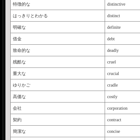
特徴的な
distinctive
はっきりとわかる
distinct
明確な
definite
借金
debt
致命的な
deadly
残酷な
cruel
重大な
crucial
ゆりかご
cradle
高価な
costly
会社
corporation
契約
contract
簡潔な
concise