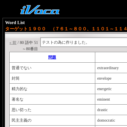
Word List
ターゲット１９００ （７６１～８００、１１０１～１１
テストの為に作りました。
« 前
/ 80 語中 51
～80番目
問題
普通でない
extraordinary
封筒
envelope
精力的な
energetic
著名な
eminent
思い切った
drastic
民主主義の
domocratic