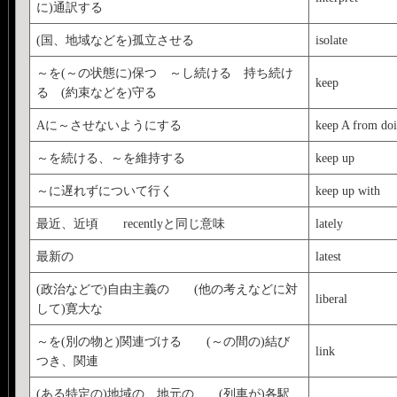
に)通訳する
(国、地域などを)孤立させる
isolate
～を(～の状態に)保つ ～し続ける 持ち続け
keep
る (約束などを)守る
Aに～させないようにする
keep A from do
～を続ける、～を維持する
keep up
～に遅れずについて行く
keep up with
最近、近頃 recentlyと同じ意味
lately
最新の
latest
(政治などで)自由主義の (他の考えなどに対
liberal
して)寛大な
～を(別の物と)関連づける (～の間の)結び
link
つき、関連
(ある特定の)地域の、地元の (列車が)各駅