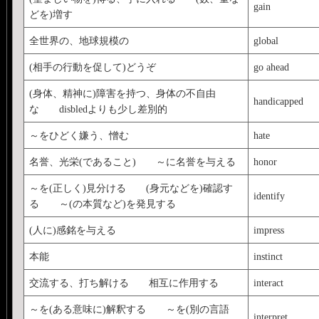
gain
どを)増す
全世界の、地球規模の
global
(相手の行動を促して)どうぞ
go ahead
(身体、精神に)障害を持つ、身体の不自由
handicapped
な disbledよりも少し差別的
～をひどく嫌う、憎む
hate
名誉、光栄(であること) ～に名誉を与える
honor
～を(正しく)見分ける (身元などを)確認す
identify
る ～(の本質など)を発見する
(人に)感銘を与える
impress
本能
instinct
交流する、打ち解ける 相互に作用する
interact
～を(ある意味に)解釈する ～を(別の言語
interpret