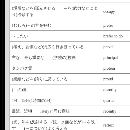
(場所などを)孤立させる ～を(武力などによ
occupy
り)占領する
(むしろ)～の方を好む
prefer
～したい
prefer to do
(考え、習慣などが)広く行き渡っている
prevail
主な、最も重要な (学校の)校長
principal
タンパク質
protein
(業績などを)誇りに思っている
proud
(～の)量
quantity
1/4 15分(1時間の1/4)
quarter
最近、近頃 latelyと同じ意味
recently
(光、熱を)反射する (鏡、水面などが)～を映
reflect
す (～について)よく考える