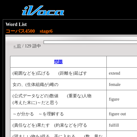
Word List
コーパス4500 stage6
« 前
/ 129 語中
問題
(範囲などを)広げる (距離を)延ばす
extend
女の、(生体組織が)雌の
female
(公式データなどの)数値 (重要な)人物
figure
(考えた末に)～だと思う
～が分かる ～を理解する
figure out
(責任などを)果たす (約束などを)守る
fulfill
(望ましい物を)得る、手に入れる (数、量な