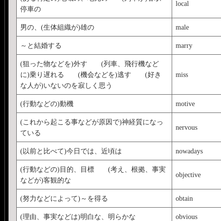
local
停車の
男の、(生体組織が)雄の
male
～と結婚する
marry
(狙った物などを)外す (列車、飛行機など
に)乗り遅れる (機会などを)逃す (好き
miss
な人が)いないのを寂しく思う
(行動などの)動機
motive
(これから起こる事などが原因で)神経質になっ
nervous
ている
(以前と比べて)今日では、近頃は
nowadays
(行動などの)目的、目標 (考え、根拠、事実
objective
などが)客観的な
(努力などによって)～を得る
obtain
(理由、事実などは)明白な、明らかな
obvious