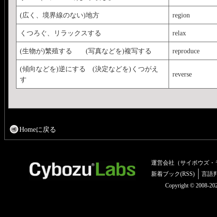
(広く、境界線のない)地方
region
くつろぐ、リラックスする
relax
(生物が)繁殖する (写真などを)複写する
reproduce
(傾向などを)逆にする (決定などを)くつがえ
reverse
す
Homeに戻る
運営会社（サイボウズ・
新着ブック(RSS)
言語
Copyright © 2008-2025