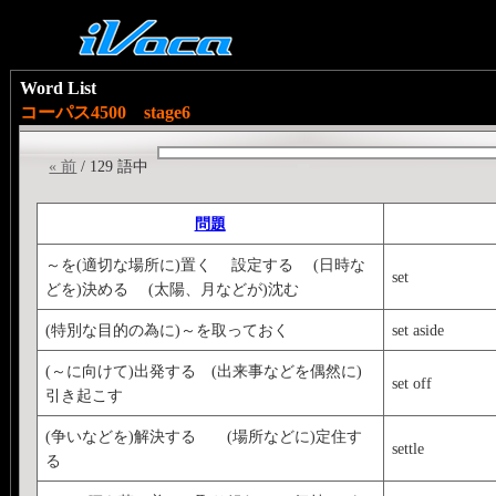
Word List
コーパス4500 stage6
« 前
/ 129 語中
問題
～を(適切な場所に)置く 設定する (日時な
set
どを)決める (太陽、月などが)沈む
(特別な目的の為に)～を取っておく
set aside
(～に向けて)出発する (出来事などを偶然に)
set off
引き起こす
(争いなどを)解決する (場所などに)定住す
settle
る