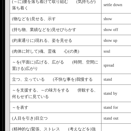
(～に)腰を落ち着けて取り組む (気持ちが)
settle down
落ち着く
(物などを)見せる、示す
show
(持ち物、業績などを)見せびらかす
show off
(約束通りに)現れる、姿を見せる
show up
(肉体に対して)魂、霊魂 心(の奥)
soul
～を(平面に)広げる、広がる (時間、空間に
spread
置ける)広がり
立つ、立っている (不快な事を)我慢する
stand
～を支援する、～の味方をする 傍観する、
stand by
何もせずに見ている
～を表す
stand for
(人目を引き)目立つ
stand out
(精神的な)緊張、ストレス (考えなどを)強