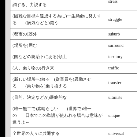
stress
調する、力説する
(困難な目標を達成する為に)一生懸命に努力す
struggle
る (病気などと)闘う
(都市の)郊外
suburb
(場所を)囲む
surround
(国などの統治下にある)領土
territory
(人、乗り物の)行き来
traffic
(新しい場所へ)移る (従業員を)異動させ
transfer
る (乗り物を)乗り換える
(目的、決定などが)最終的な
ultimate
(唯一無二で)素晴らしい (世界で)唯一
の 日本でこの単語が使われる場合は意味が
unique
違うよ～
全世界の人々に共通する
universal