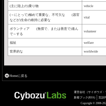
(主に陸上の)乗り物
vehicle
(～にとって)極めて重要な、不可欠な (器官
vital
などが)生命の維持に必要な
ボランティア (無償で、または善意で)進ん
volunteer
で～する
福祉
welfare
世界的な
worldwide
Homeに戻る
運営会社（サイボウズ・
新着ブック(RSS)
言語
Copyright © 2008-2025