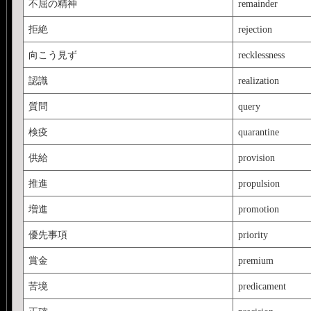
不屈の精神
remainder
拒絶
rejection
向こう見ず
recklessness
認識
realization
質問
query
検疫
quarantine
供給
provision
推進
propulsion
増進
promotion
優先事項
priority
賞金
premium
苦境
predicament