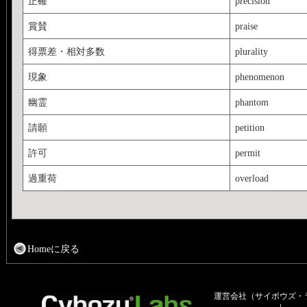
正確
precision
賞賛
praise
得票差・相対多数
plurality
現象
phenomenon
幽霊
phantom
請願
petition
許可
permit
過重荷
overload
Homeに戻る
運営会社（サイボウズ・