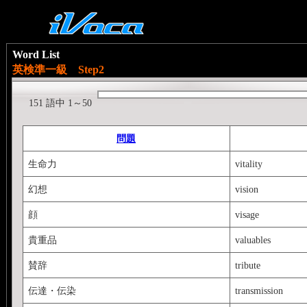
Word List
英検準一級 Step2
151 語中 1～50
問題
生命力
vitality
幻想
vision
顔
visage
貴重品
valuables
賛辞
tribute
伝達・伝染
transmission