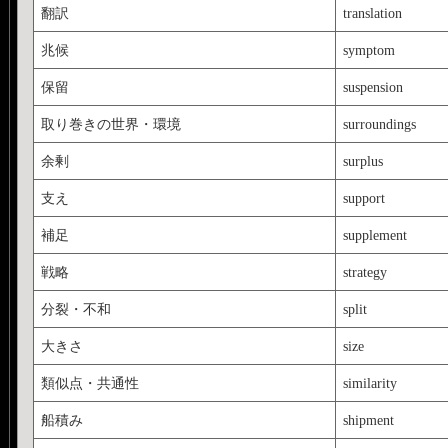
翻訳
translation
兆候
symptom
保留
suspension
取り巻きの世界・環境
surroundings
余剰
surplus
支え
support
補足
supplement
戦略
strategy
分裂・不和
split
大きさ
size
類似点・共通性
similarity
船積み
shipment