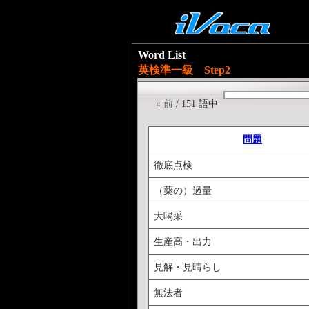
Word List
英検準一級 Step2
« 前
/ 151 語中
問題
徹底点検
（薬の）過量
大喝采
生産高・出力
見解・見晴らし
無法者