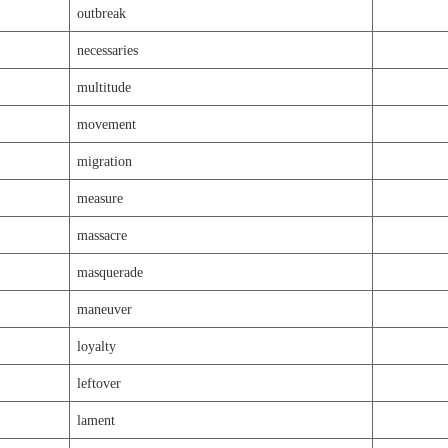
outbreak
necessaries
multitude
movement
migration
measure
massacre
masquerade
maneuver
loyalty
leftover
lament