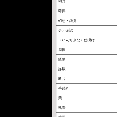
抱含
即興
幻想・錯覚
身元確認
（いんちきな）仕掛け
摩擦
騒動
詐欺
断片
手続き
葉
執着