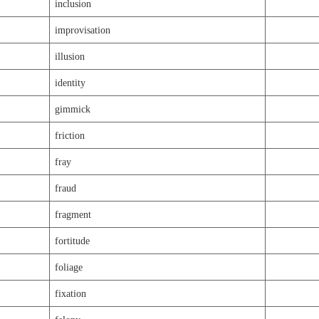
inclusion
improvisation
illusion
identity
gimmick
friction
fray
fraud
fragment
fortitude
foliage
fixation