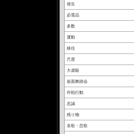
発生
必需品
多数
運動
移住
尺度
大虐殺
仮面舞踏会
作戦行動
忠誠
残り物
哀歌・悲歌