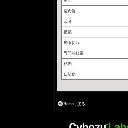
重罪
宿命論
余分
拡張
期限切れ
専門的技量
枯渇
伝染病
Homeに戻る