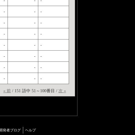
-
-
-
-
-
-
-
-
-
-
-
-
-
-
-
-
-
-
-
-
-
-
-
-
« 前
/ 151 語中 51～100番目 /
次 »
開発者ブログ
ヘルプ