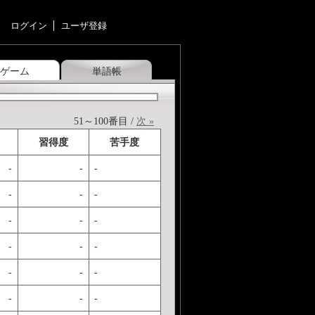
ログイン
ユーザ登録
ゲーム
単語帳
51～100番目 /
次 »
習得度
苦手度
-
-
-
-
-
-
-
-
-
-
-
-
-
-
-
-
-
-