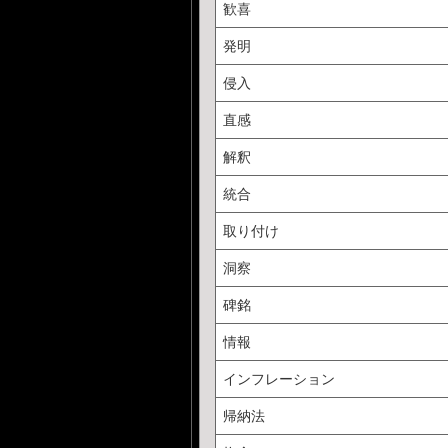
歓喜
発明
侵入
直感
解釈
統合
取り付け
洞察
碑銘
情報
インフレーション
帰納法