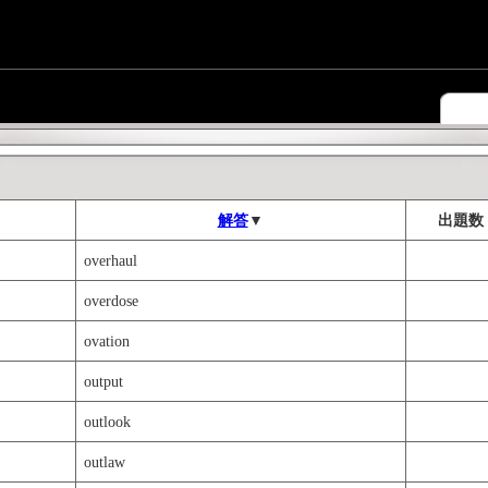
解答
▼
出題数
overhaul
overdose
ovation
output
outlook
outlaw