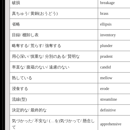
破損
breakage
真ちゅう/ 黄銅(おうどう)
brass
省略
ellipsis
目録/ 棚卸し表
inventory
略奪する/ 荒らす/ 強奪する
plunder
用心深い/ 慎重な/ 分別のある/ 賢明な
prudent
率直な/ 腹蔵のない/ 遠慮のない
candid
熟している
mellow
浸食する
erode
流線(型)
streamline
決定的な/ 最終的な
definitive
気づかった/ 不安な/ (…を)気づかって/ 懸念し
apprehensive
て