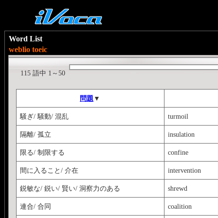
Word List
weblio toeic
115 語中 1～50
問題
▼
騒ぎ/ 騒動/ 混乱
turmoil
隔離/ 孤立
insulation
限る/ 制限する
confine
間に入ること/ 介在
intervention
鋭敏な/ 鋭い/ 賢い/ 洞察力のある
shrewd
連合/ 合同
coalition