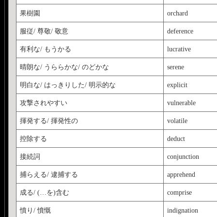
果樹園
orchard
服従/ 尊敬/ 敬意
deference
有利な/ もうかる
lucrative
晴朗な/ うららかな/ のどかな
serene
明白な/ はっきりした/ 明示的な
explicit
攻撃されやすい
vulnerable
揮発する/ 揮発性の
volatile
控除する
deduct
接続詞
conjunction
捕らえる/ 逮捕する
apprehend
成る/ (…を)含む
comprise
憤り/ 憤慨
indignation