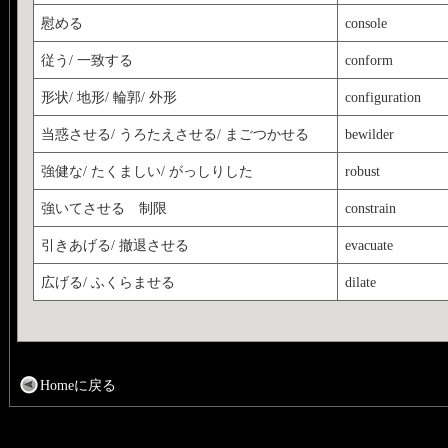
慰める
console
従う/ 一致する
conform
形状/ 地形/ 輪郭/ 外形
configuration
当惑させる/ うろたえさせる/ まごつかせる
bewilder
強健な/ たくましい/ がっしりした
robust
強いてさせる 制限
constrain
引きあげる/ 撤退させる
evacuate
広げる/ ふくらませる
dilate
Homeに戻る