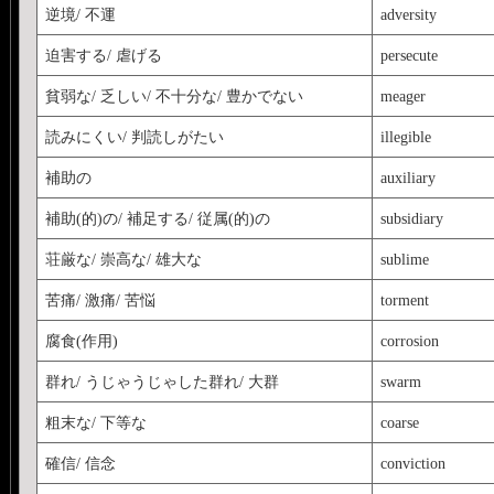
逆境/ 不運
adversity
迫害する/ 虐げる
persecute
貧弱な/ 乏しい/ 不十分な/ 豊かでない
meager
読みにくい/ 判読しがたい
illegible
補助の
auxiliary
補助(的)の/ 補足する/ 従属(的)の
subsidiary
荘厳な/ 崇高な/ 雄大な
sublime
苦痛/ 激痛/ 苦悩
torment
腐食(作用)
corrosion
群れ/ うじゃうじゃした群れ/ 大群
swarm
粗末な/ 下等な
coarse
確信/ 信念
conviction