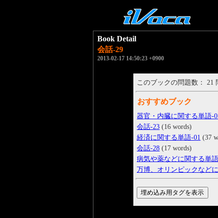
Book Detail
会話-29
2013-02-17 14:50:23 +0900
このブックの問題数： 21
おすすめブック
器官・内臓に関する単語-0
会話-23
(16 words)
経済に関する単語-01
(37 w
会話-28
(17 words)
病気や薬などに関する単語-
万博、オリンピックなどに