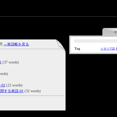
 問
→単語帳を見る
Tag
イタリア語
1
(37 words)
ords)
02
(22 words)
関する単語-01
(32 words)