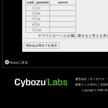
rank
question
answer
1
Lv
リバモリウム
2
Eu
ユウロピウム
3
Cn
コペルニシウム
4
Er
エルビウム
5
Cm
キュリウム
※マウスカーソルを欄に乗せると答えを表
Homeに戻る
運営会社（サイボウズ・
新着ブック(RSS)
言語
Copyright © 2008-2025