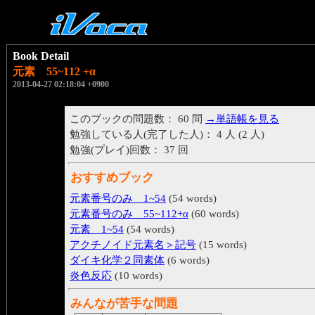
Book Detail
元素 55~112 +α
2013-04-27 02:18:04 +0900
このブックの問題数： 60 問
→単語帳を見る
勉強している人(完了した人)： 4 人 (2 人)
勉強(プレイ)回数： 37 回
おすすめブック
元素番号のみ 1~54
(54 words)
元素番号のみ 55~112+α
(60 words)
元素 1~54
(54 words)
アクチノイド元素名＞記号
(15 words)
ダイキ化学２同素体
(6 words)
炎色反応
(10 words)
みんなが苦手な問題