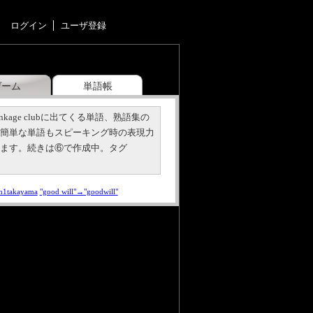
ログイン
ユーザ登録
ゲーム
単語帳
nkage clubに出てくる単語、熟語集の
。簡単な単語もスピーキング時の表現力
います。続きは⑥で作成中。タグ
h1takayama
"good will"→"goodwill"