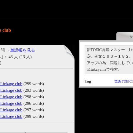
club
新TOEIC高速マスター Li
 問
→単語帳を見る
⑤、例文１６０～１８２
43 人 (13 人)
アップの為、問題にして
回
h1takayamaで検索。
Tag
英語
TOEIC
kage club
(299 words)
kage club
(293 words)
kage club
(298 words)
kage club
(296 words)
kage club
(297 words)
kage club
(299 words)