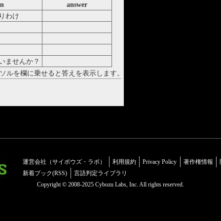
on
answer
りわけ
among other things
be out sick
entrepreneur
How may I help you
いませんか？
Would you mind ～ing
ソルを欄に乗せると答えを表示します。
運営会社（サイボウズ・ラボ）
利用規約
Privacy Policy
著作権情報
新着ブック(RSS)
言語判定ライブラリ
Copyright © 2008-2025 Cybozu Labs, Inc. All rights reserved.