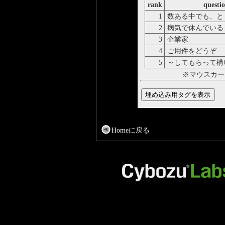
rank
questi
1
数ある中でも、と
2
病気で休んでいる
3
企業家
4
ご用件をどうぞ
5
～してもらって構
※マウスカー
Homeに戻る