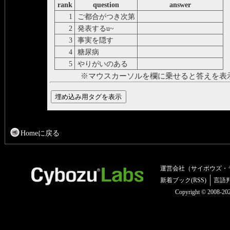
rank
question
answer
1
ご都合がつき次第
at your earliest convenience
2
発表するu~
unveil
3
事実を隠す
disguise
4
糖尿病
diabetes
5
やりがいのある
rewarding
※マウスカーソルを欄に乗せると答えを表
Homeに戻る
運営会社（サイボウズ・
新着ブック(RSS)
言語
Copyright © 2008-2025