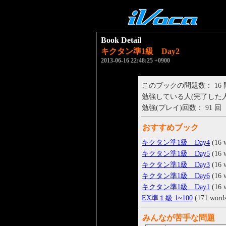
Book Detail
キクタン準1級 Day2
2013-06-16 22:48:25 +0900
このブックの問題数： 16
勉強している人(完了した人)： 
勉強(プレイ)回数： 91 回
おすすめブック
キクタン準1級 Day4
(16 
キクタン準1級 Day5
(16 
キクタン準1級 Day3
(16 
キクタン準1級 Day6
(16 
キクタン準1級 Day1
(16 
EX準１級 1~100
(171 word
みんなが苦手な問題