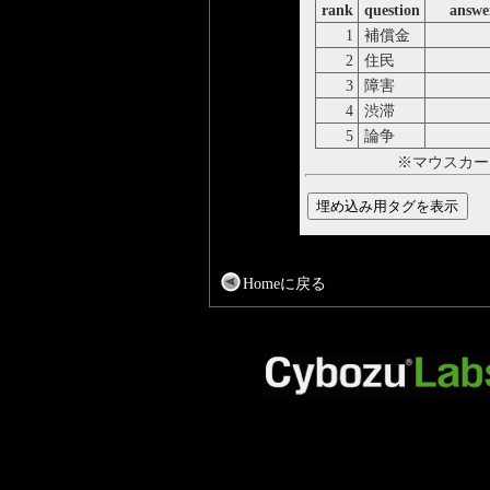
rank
question
answe
1
補償金
compensa
2
住民
resident
3
障害
disorder
4
渋滞
congestio
5
論争
argument
※マウスカー
Homeに戻る