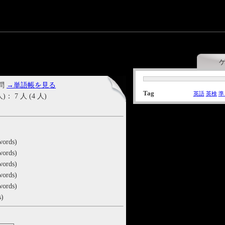
 問
→単語帳を見る
Tag
英語
英検
準
7 人 (4 人)
words)
words)
words)
words)
words)
s)