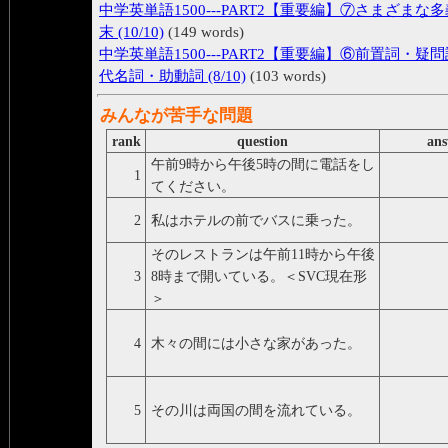
中学英単語1500---PART2【重要編】⑦さまざまな多
末 (10/10)
(149 words)
中学英単語1500---PART2【重要編】⑥前置詞・疑
代名詞・助動詞 (8/10)
(103 words)
みんなが苦手な問題
rank
question
ans
午前9時から午後5時の間に電話をし
Please call
1
てください。
9 a.m. and
I got on a 
2
私はホテルの前でバスに乗った。
of the hote
そのレストランは午前11時から午後
The restaur
3
8時まで開いている。＜SVC現在形
from 11 a.
＞
p.m.
There was 
4
木々の間には小さな家があった。
house amon
trees.
The river 
5
その川は両国の間を流れている。
between th
countries.