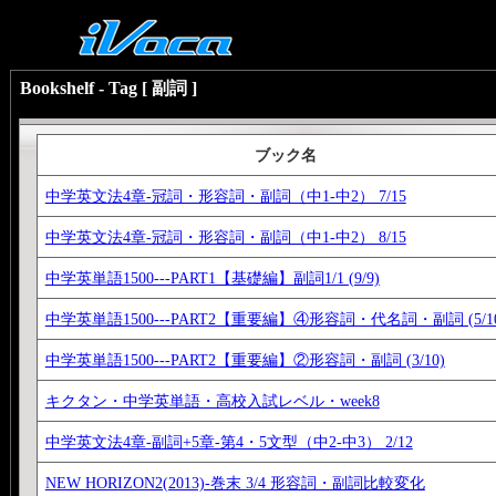
Bookshelf - Tag [ 副詞 ]
ブック名
中学英文法4章-冠詞・形容詞・副詞（中1-中2） 7/15
中学英文法4章-冠詞・形容詞・副詞（中1-中2） 8/15
中学英単語1500---PART1【基礎編】副詞1/1 (9/9)
中学英単語1500---PART2【重要編】④形容詞・代名詞・副詞 (5/10
中学英単語1500---PART2【重要編】②形容詞・副詞 (3/10)
キクタン・中学英単語・高校入試レベル・week8
中学英文法4章-副詞+5章-第4・5文型（中2-中3） 2/12
NEW HORIZON2(2013)-巻末 3/4 形容詞・副詞比較変化