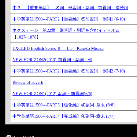
中３ 【重要単語】 名詞、形容詞・副詞、前置詞、接続詞
中学英単語1500---PART2【重要編】⑤前置詞・副詞1 (6/10)
ネクステージ 第22章 形容詞・副詞を含むイディオム
【1027~1078】
EXCEED English Series Ⅱ L 5 Kaneko Misuzu
NEW HORIZON2(2013)-前置詞・副詞・他
中学英単語1500---PART2【重要編】⑤前置詞・副詞2 (7/10)
Review of adverb
NEW HORIZON1(2012)-副詞・前置詞(6/6)
中学英単語1500---PART3【強化編】④副詞+章末 (8/8)
中学英単語1500---PART4【完成編】④副詞+章末 (7/7)