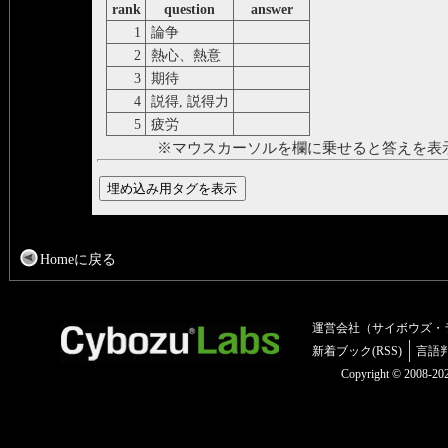
rank
question
answer
1
論争
controversy
2
熱心、熱意
enthusiasm
3
期待
anticipation
4
説得, 説得力
persuasion
5
疲労
exhaustion
※マウスカーソルを欄に乗せると答えを表
Homeに戻る
運営会社（サイボウズ・
新着ブック(RSS)
言語
Copyright © 2008-2025