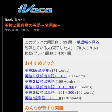
Book Detail
英検２級程度の英語～名詞編～
2009-10-08 13:03:58 +0900
このブックの問題数： 99 問
→単語帳を見る
勉強している人(完了した人)： 70 人 (19 人)
勉強(プレイ)回数： 4307 回
おすすめブック
英検2級単語集
(171 words)
英検２級頻出単語1－100
(100 words)
英検２級頻出熟語
(100 words)
英検２級頻出単語 101－200
(99 words)
英検２級頻出単語 201－300
(100 words)
英検2級単語 1－110
(110 words)
みんなが苦手な問題