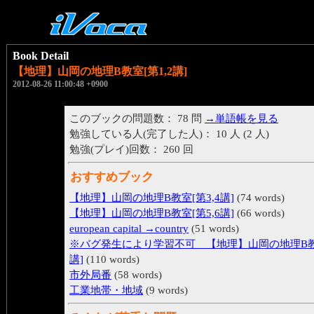
Book Detail
【地理】山岡の地理B教室[第1,2講]
2012-08-26 11:00:48 +0900
このブックの問題数： 78 問
→単語帳を見る
勉強している人(完了した人)： 10 人 (2 人)
勉強(プレイ)回数： 260 回
おすすめブック
【地理】山岡の地理B教室[第3,4講]
(74 words)
【地理】山岡の地理B教室[第5,6講]
(66 words)
european capital →country
(51 words)
※バグ発生により学習不可＿【地理】山岡の地理B教室
講]
(110 words)
市外局番
(58 words)
工業地帯・地域
(9 words)