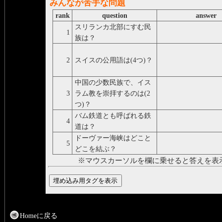
みんなが苦手な問題
rank
question
answer
スリランカ北部にすむ民
1
タミル/人:じん/
族は？
ドイツ/語:ご/,フラン
2
スイスの公用語は(4つ)？
イタリア/語:ご/,ロ
語:ご/
中国の少数民族で、イス
ホイ/族:ぞく/,ウイグ
3
ラム教を崇拝するのは(2
く/
つ)？
バム鉄道とも呼ばれる鉄
第:だい/二:に/シベリ
4
道は？
つ/道:どう/
ドーヴァー海峡はどこと
北:ほっ/海:かい/と
5
どこを結ぶ？
海:かい/峡:きょう/
※マウスカーソルを欄に乗せると答えを表
Homeに戻る