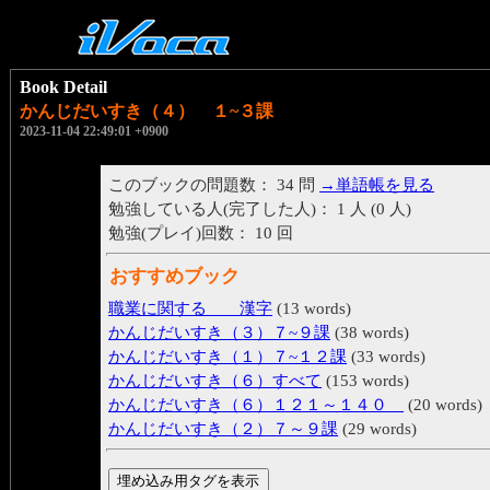
Book Detail
かんじだいすき（４） １~３課
2023-11-04 22:49:01 +0900
このブックの問題数： 34 問
→単語帳を見る
勉強している人(完了した人)： 1 人 (0 人)
勉強(プレイ)回数： 10 回
おすすめブック
職業に関する 漢字
(13 words)
かんじだいすき（３）７~９課
(38 words)
かんじだいすき（１）７~１２課
(33 words)
かんじだいすき（６）すべて
(153 words)
かんじだいすき（６）１２１～１４０
(20 words)
かんじだいすき（２）７～９課
(29 words)