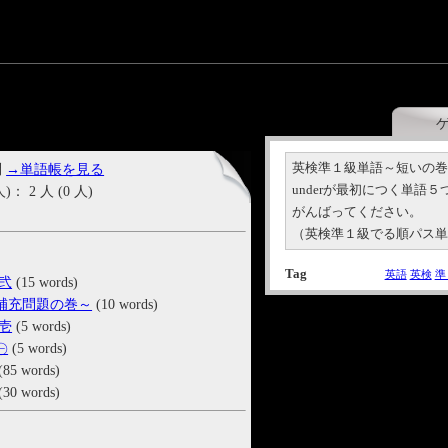
英検準１級単語～短いの
問
→単語帳を見る
underが最初につく単語
2 人 (0 人)
がんばってください。
（英検準１級でる順パス
Tag
英語
英検
準
弐
(15 words)
補充問題の巻～
(10 words)
壱
(5 words)
㊀
(5 words)
(85 words)
(30 words)