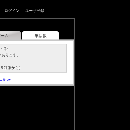
ログイン
ユーザ登録
ゲーム
単語帳
巻～②
５つあります。
単５訂版から）
１級
wy