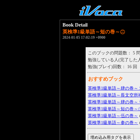
Book Detail
英検準1級単語～短の巻～㊁
2024-01-05 17:02:19 +0900
このブックの問題数： 5 
勉強している人(完了した人)： 
勉強(プレイ)回数： 16 回
おすすめブック
英検準1級単語～肆の巻～ 
英検準1級単語～長文空所
英検準1級単語～肆の巻～ 
英検準1級単語～短の巻～
英検準1級単語～伍の巻～
英検準1級単語～参の巻～