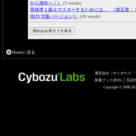
から海外へ！）
(5 words)
英検準１級をマスターするためには... （第五章・
地方[大阪バージョン]）
(30 words)
Homeに戻る
運営会社（サイボウズ・
新着ブック(RSS)
言語
Copyright © 2008-2025