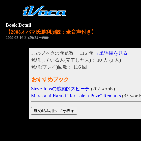
Book Detail
【2008オバマ氏勝利演説：全音声付き】
2009-02-16 21:59:28 +0900
このブックの問題数： 115 問
→単語帳を見る
勉強している人(完了した人)： 10 人 (0 人)
勉強(プレイ)回数： 116 回
おすすめブック
Steve Jobsの感動的スピーチ
(202 words)
Murakami Haruki “Jerusalem Prize” Remarks
(35 word