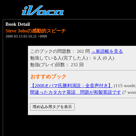
Book Detail
Steve Jobsの感動的スピーチ
2009-03-13 01:54:21 +0900
このブックの問題数： 202 問
→単語帳を見る
勉強している人(完了した人)： 6 人 (0 人)
勉強(プレイ)回数： 232 回
おすすめブック
【2008オバマ氏勝利演説：全音声付き】
(115 words
間違ったカタカナ英語 問題が和製英語です
(7 wor