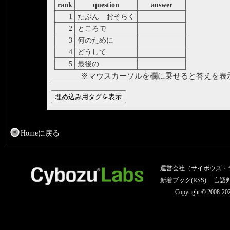
rank
question
answer
1
たぶん おそらく
wahrscheinlich
2
ところで
übrigens
3
何のために
wozo
4
どうして
wieso
5
最後の
letzt
※マウスカーソルを欄に乗せると答えを表
Homeに戻る
運営会社（サイボウズ・
新着ブック(RSS)
言語
Copyright © 2008-2025