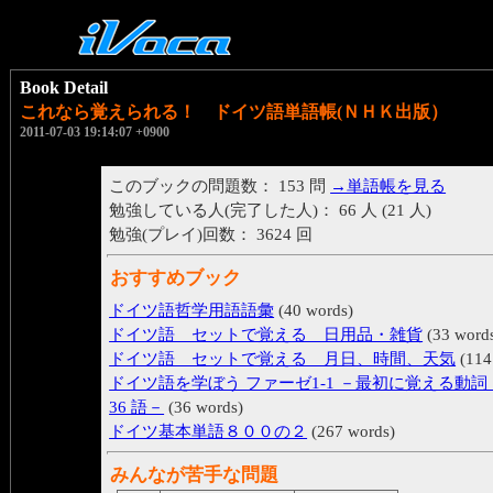
Book Detail
これなら覚えられる！ ドイツ語単語帳(ＮＨＫ出版）
2011-07-03 19:14:07 +0900
このブックの問題数： 153 問
→単語帳を見る
勉強している人(完了した人)： 66 人 (21 人)
勉強(プレイ)回数： 3624 回
おすすめブック
ドイツ語哲学用語語彙
(40 words)
ドイツ語 セットで覚える 日用品・雑貨
(33 word
ドイツ語 セットで覚える 月日、時間、天気
(114
ドイツ語を学ぼう ファーゼ1-1 －最初に覚える動
36 語－
(36 words)
ドイツ基本単語８００の２
(267 words)
みんなが苦手な問題